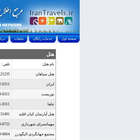
صفحه اول
خدمات رايگان
تبليغات
درباره ما
هتل
نام هتل:
تلفن :
هتل سپاهان
221235
ايران
2-0311
توريست
9-0311
جلفا
1-0311
هتل آپارتمان کيان اقليد
231491
مهمانسراي شهرداري
0-0752
مجتمع جهانگردي اليگودرز
9-0664