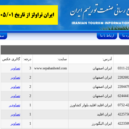
ارتباط با ما
Friday, August 7, 2026 24/صفر/1448
آدرس:
سایت:
درجه:
گالری عکس
0311-2
ایران اصفهان
www.sepahanhotel.com
3
تصاویر
220269
ایران اصفهان
2
تصاویر
220447
ایران اصفهان
2
تصاویر
624444
ایران اصفهان
2
تصاویر
0752-4
ایران اقليد اقليد،بلوار کشاورز
1
تصاویر
422575
ایران اقليد
1
تصاویر
422359
ایران اليگودرز
1
تصاویر