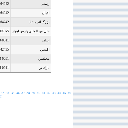
رستم
064242
اقبال
064242
بزرگ انديمشك
064242
هتل بين المللي پارس اهواز
0091-5
ايران
0-0611
اكسين
442435
مجلسي
8-0651
پارك نو
4-0611
33
34
35
36
37
38
39
40
41
42
43
44
45
46
2