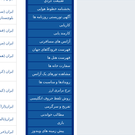
طبيعت گردي
بخشنامه خطوط هوایی
ايران (س
آگهی توریستی روزنامه ها
بلوچستان
کاریابی
ايران (ق
کارمند یابی
آژانس های مسافرتی
ايران (مر
فهرست فرودگاهای جهان
ايران (هم
فهرست هتل ها
سفارت خانه ها
ايران (کر
مشاهده تورهای یک آژانس
رویدادها و مناسبت ها
نرخ برابری ارز
ايران (ک
روش تلفظ حروف انگلیسی
تفریح و سرگرمی
ايران(ارا
مطالب خواندنی
ايران(تال
بازی
پیش زمینه های ویندوز
ايران(خرم 