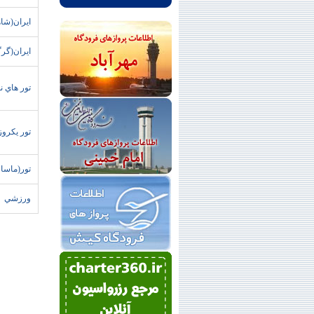
ايران(شا
ايران(گرگ
تور هاي ن
تور يکروز
تور(ماسا
ورزشي