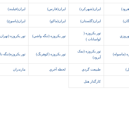
هرود)
ايران(شهرکرد)
ايران(فارس)
ايران(فيلبند)
ان)
ايران(گلستان)
ايران(ماکو)
ايران(ياسوج)
تور يکروزه (
وروزي
تور يکروزه (تنگه واشي)
تور يکروزه (تهران
لواسانات )
تور يکروزه (نمک
ه (ماسوله)
تور يکروزه (کوهرنگ)
تور يکروزه(تنگه دا
آبرود)
ل)
طبيعت گردي
لحظه آخري
مازندران
کارگذار هتل