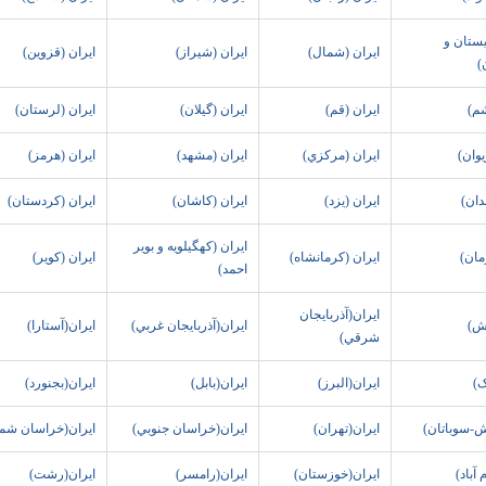
يستان و
ايران (شمال)
ايران (شيراز)
ايران (قزوين)
)
شم)
ايران (قم)
ايران (گيلان)
ايران (لرستان)
يوان)
ايران (مرکزي)
ايران (مشهد)
ايران (هرمز)
دان)
ايران (يزد)
ايران (کاشان)
ايران (کردستان)
ايران (کهگيلويه و بوير
مان)
ايران (کرمانشاه)
ايران (کوير)
احمد)
ايران(آذربايجان
يش)
ايران(آذربايجان غربي)
ايران(آستارا)
شرقي)
ک)
ايران(البرز)
ايران(بابل)
ايران(بجنورد)
ش-سوباتان)
ايران(تهران)
ايران(خراسان جنوبي)
ايران(خراسان شم
آباد)
ايران(خوزستان)
ايران(رامسر)
ايران(رشت)