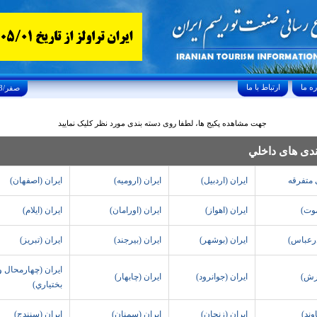
ارتباط با ما
Thursday, August 6, 2026 23/صفر/1448
جهت مشاهده پکیج ها، لطفا روی دسته بندی مورد نظر کلیک نمایید
ندی های داخلي
 متفرقه
ايران (اردبيل)
ايران (اروميه)
ايران (اصفهان)
موت)
ايران (اهواز)
ايران (اورامان)
ايران (ايلام)
درعباس)
ايران (بوشهر)
ايران (بيرجند)
ايران (تبريز)
ايران (چهارمحال و
فرش)
ايران (جوانرود)
ايران (چابهار)
بختياري)
وند)
ايران (زنجان)
ايران (سمنان)
ايران (سنندج)