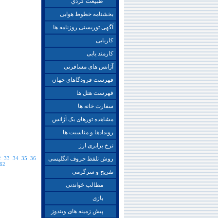
طبيعت گردي
بخشنامه خطوط هوایی
آگهی توریستی روزنامه ها
کاریابی
کارمند یابی
آژانس های مسافرتی
فهرست فرودگاهای جهان
فهرست هتل ها
سفارت خانه ها
مشاهده تورهای یک آژانس
رویدادها و مناسبت ها
نرخ برابری ارز
روش تلفظ حروف انگلیسی
36
35
34
33
2
62
تفریح و سرگرمی
مطالب خواندنی
بازی
پیش زمینه های ویندوز