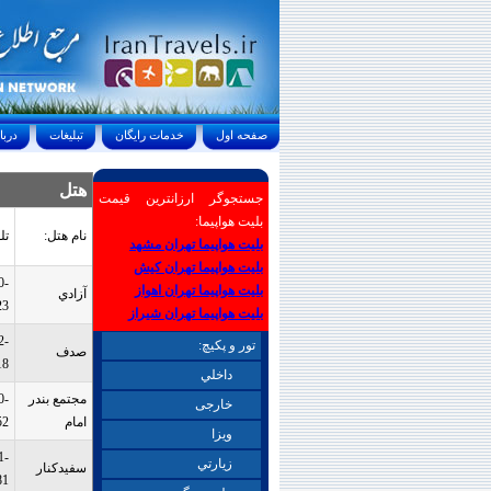
صفحه اول
خدمات رايگان
تبليغات
درباره ما
هتل
جستجوگر ارزانترین قیمت
بلیت هواپیما:
نام هتل:
تل
بلیت هواپیما تهران مشهد
بلیت هواپیما تهران کیش
0-
بلیت هواپیما تهران اهواز
آزادي
23
بلیت هواپیما تهران شیراز
2-
تور و پکیچ:
صدف
18
داخلي
مجتمع بندر
0-
خارجی
امام
52
ويزا
1-
زيارتي
سفيدكنار
81