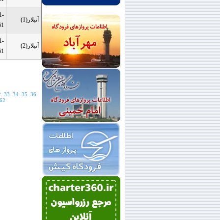
1-
آتيلار(1)
61
1-
آتيلار(2)
61
2
33
34
35
36
62