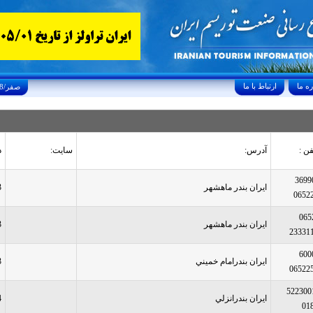
ارتباط با ما
Monday, August 10, 2026 27/صفر/1448
فن :
آدرس:
سایت:
د
3699
ایران بندر ماهشهر
3
0652
065
ایران بندر ماهشهر
3
23331
600
ایران بندرامام خميني
3
06522
522300
ایران بندرانزلي
4
01