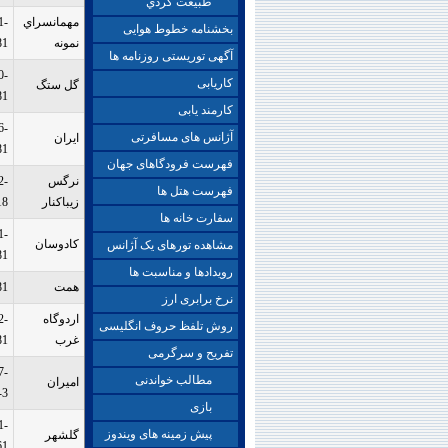
طبيعت گردي
مهمانسراي
1-
بخشنامه خطوط هوایی
نمونه
81
آگهی توریستی روزنامه ها
0-
کاریابی
گل ستگ
81
کارمند یابی
6-
آژانس های مسافرتی
ايران
81
فهرست فرودگاهای جهان
نرگس
2-
فهرست هتل ها
زیباکنار
18
سفارت خانه ها
1-
كادوسان
مشاهده تورهای یک آژانس
81
رویدادها و مناسبت ها
همت
81
نرخ برابری ارز
اردوگاه
2-
روش تلفظ حروف انگلیسی
غرب
81
تفریح و سرگرمی
7-
مطالب خواندنی
اميران
-3
بازی
1-
پیش زمینه های ویندوز
گلشهر
61