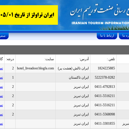
ارتباط با ما
Sunday, August 9, 2026 26/صفر/1448
تلفن :
آدرس:
سایت:
درجه:
گا
1824225885
ایران تالش (هشت پر)
hotel_liveadoor.blogfa.com
2
تص
5222378-0282
ایران تاکستان
1
تص
0411-4792813
ایران تبريز
2
تص
0411-5516211
ایران تبريز
2
تص
0411-5516211
ایران تبريز
2
تص
0411-5568098
ایران تبريز
2
تص
بريز
0411-3301855
ایران تبريز
تص