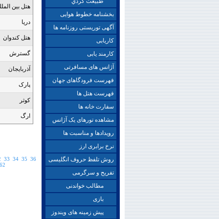
طبيعت گردي
هتل بين الملل
بخشنامه خطوط هوایی
دريا
آگهی توریستی روزنامه ها
هتل كندوان
کاریابی
گسترش
کارمند یابی
آژانس های مسافرتی
آذربایجان
فهرست فرودگاهای جهان
پارک
فهرست هتل ها
کوثر
سفارت خانه ها
ارگ
مشاهده تورهای یک آژانس
رویدادها و مناسبت ها
نرخ برابری ارز
روش تلفظ حروف انگلیسی
36
35
34
33
2
62
تفریح و سرگرمی
مطالب خواندنی
بازی
پیش زمینه های ویندوز