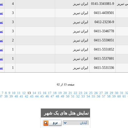
ي تبريز
0141-3341081-9
ایران تبريز
4
تص
0411-4459501
ایران تبريز
3
تص
0412-23230-9
ایران تبريز
3
تص
0411-3346778
ایران تبريز
3
تص
0411-5559051
ایران تبريز
2
تص
0411-5551852
ایران تبريز
1
تص
0411-5537691
ایران تبريز
1
تص
0411-5531336
ایران تبريز
1
تص
صفحه 13 از 62
7
8
9
10
11
12
13
14
15
16
17
18
19
20
21
22
23
24
25
26
27
28
29
30
31
3
37
38
39
40
41
42
43
44
45
46
47
48
49
50
51
52
53
54
55
56
57
58
59
60
61
نمایش هتل های یک شهر