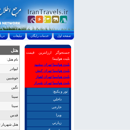
صفحه اول
خدمات رايگان
تبليغات
درباره ما
هتل
جستجوگر ارزانترین قیمت
بلیت هواپیما:
نام هتل:
بلیت هواپیما تهران مشهد
ليوادر
بلیت هواپیما تهران کیش
بلیت هواپیما تهران اهواز
خوشبين
بلیت هواپیما تهران شیراز
نگین
تور و پکیچ:
سینا
داخلي
سینا
خارجی
ويزا
قدس
زيارتي
هتل شهريار ت