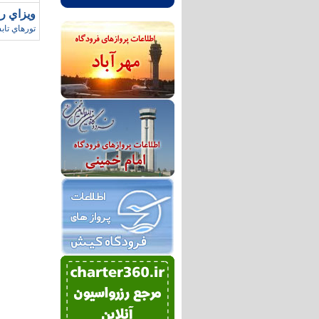
ويزاي روسيه/زم
تورهاي تاب