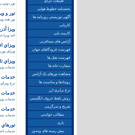
طبيعت گردي
تور دوبي،ر
بخشنامه خطوط هوایی
تور و ويزاي هن
آگهی توریستی روزنامه ها
تور هند،وي
کاریابی
ويزا آذربايج
کارمند یابی
اخذ ويزا،خ
آژانس های مسافرتی
ويزاي افغان
فهرست فرودگاهای جهان
ويزاي توري
فهرست هتل ها
ويزاي تايلند/پاييز98
سفارت خانه ها
خدمات ويزاي
مشاهده تورهای یک آژانس
خدمات سفا
رویدادها و مناسبت ها
نرخ ويزاي
نرخ برابری ارز
خدمات ويزاي
روش تلفظ حروف انگلیسی
خدمات ويزا
تفریح و سرگرمی
خدمات سفارت آ
مطالب خواندنی
خدمات سفار
بازی
تورهاي فرانسه
پیش زمینه های ویندوز
خدمات اخذ