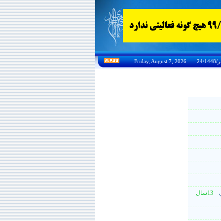
رتي
13سال