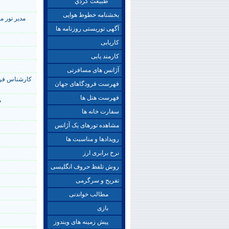
طبيعت گردي
بخشنامه خطوط هوایی
مدير تور 
آگهی توریستی روزنامه ها
کاریابی
کارمند یابی
آژانس های مسافرتی
کارشناس فرو
فهرست فرودگاهای جهان
فهرست هتل ها
م
سفارت خانه ها
مشاهده تورهای یک آژانس
رویدادها و مناسبت ها
نرخ برابری ارز
روش تلفظ حروف انگلیسی
تفریح و سرگرمی
مطالب خواندنی
بازی
پیش زمینه های ویندوز