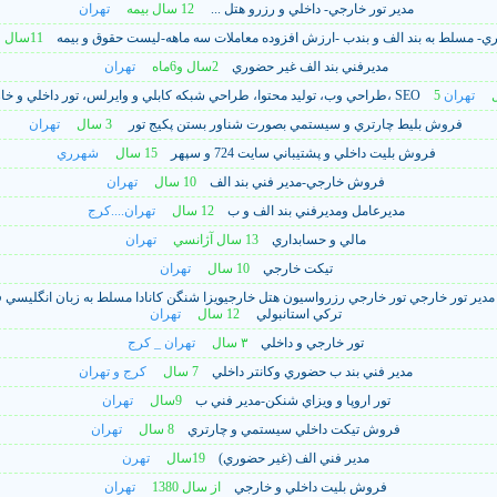
مدير تور خارجي- داخلي و رزرو هتل ...
12 سال بيمه
تهران
ي- مسلط به بند الف و بندب -ارزش افزوده معاملات سه ماهه-ليست حقوق و بيمه
11سال
مديرفني بند الف غير حضوري
2سال و6ماه
تهران
ل
تهران
طراحي وب، توليد محتوا، طراحي شبکه کابلي و وايرلس، تور داخلي و خارجي، SEO
فروش بليط چارتري و سيستمي بصورت شناور بستن پکيج تور
3 سال
تهران
فروش بليت داخلي و پشتيباني سايت 724 و سپهر
15 سال
شهرري
فروش خارجي-مدير فني بند الف
10 سال
تهران
مديرعامل ومديرفني بند الف و ب
12 سال
تهران....کرج
مالي و حسابداري
13 سال آژانسي
تهران
تيکت خارجي
10 سال
تهران
مدير تور خارجي تور خارجي رزرواسيون هتل خارجيويزا شنگن کانادا مسلط به زبان انگليسي ف
ترکي استانبولي
12 سال
تهران
تور خارجي و داخلي
۳ سال
تهران _ کرج
مدير فني بند ب حضوري وکانتر داخلي
7 سال
کرج و تهران
تور اروپا و ويزاي شنکن-مدير فني ب
9سال
تهران
فروش تيکت داخلي سيستمي و چارتري
8 سال
تهران
مدير فني الف (غير حضوري)
19سال
تهرن
فروش بليت داخلي و خارجي
از سال 1380
تهران