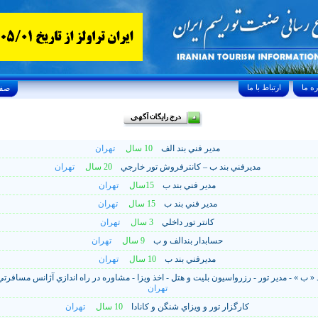
ارتباط با ما
Friday, August 7, 2026 24/صفر/1448
مدير فني بند الف
10 سال
تهران
مديرفني بند ب – کانترفروش تور خارجي
20 سال
تهران
مدير فني بند ب
15سال
تهران
مدير فني بند ب
15 سال
تهران
کانتر تور داخلي
3 سال
تهران
حسابدار بندالف و ب
9 سال
تهران
مديرفني بند ب
10 سال
تهران
 « ب » - مدير تور - رزرواسيون بليت و هتل - اخذ ويزا - مشاوره در راه اندازي آژانس مساف
تهران
کارگزار تور و ويزاي شنگن و کانادا
10 سال
تهران