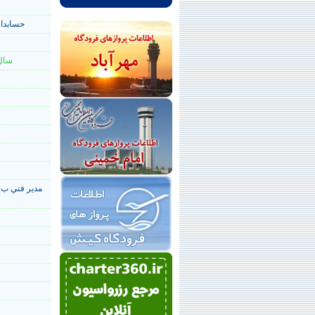
حسابدار
5 سا
مدير فني ب 