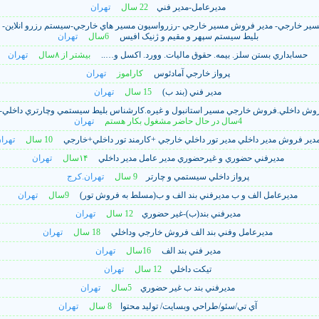
مديرعامل-مدير فني
22 سال
تهران
مسير خارجي- مدير فروش مسير خارجي -رزرواسيون مسير هاي خارجي-سيستم رزرو انلاين- ر
بليط سيستم سپهر و مقيم و ژنيک افيس
6سال
تهران
حسابداري بستن سلز. بيمه. حقوق ماليات. وورد. اکسل و…..
بيشتر از ۸سال
تهران
پرواز خارجي آمادئوس
کاراموز
تهران
مدير فني (بند ب)
15 سال
تهران
ش داخلي.فروش خارجي مسير استانبول و غيره.کارشناس بليط سيستمي وچارتري داخلي-
4سال در حال حاضر مشغول بکار هستم
تهران
دير فروش مدير داخلي مدير تور داخلي خارجي +کارمند تور داخلي+خارجي
10 سال
تهرا
مديرفني حضوري و غيرحضوري مدير عامل مدير داخلي
۱۴سال
تهران
پرواز داخلي سيستمي و چارتر
9 سال
تهران.کرج
مديرعامل الف و ب مديرفني بند الف و ب(مسلط به فروش تور)
9سال
تهران
مديرفني بند(ب)-غير حضوري
12 سال
تهران
مديرعامل وفني بند الف فروش خارجي وداخلي
18 سال
تهران
مدير فني بند الف
16سال
تهران
تيکت داخلي
12 سال
تهران
مديرفني بند ب غير حضوري
5سال
تهران
آي تي/سئو/طراحي وبسايت/ توليد محتوا
8 سال
تهران