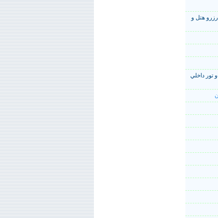
زرو هتل و
و تور داخلي
ن