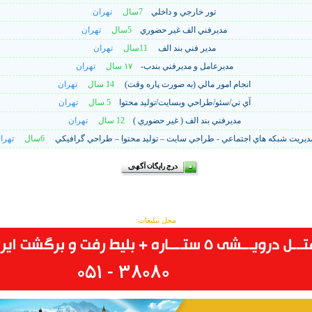
تور خارجي و داخلي
7سال
تهران
مديرفني الف غير حضوري
5سال
تهران
مدير فني بند الف
11سال
تهران
مديرعامل و مديرفني بندب-
۱۷ سال
تهران
انجام امور مالي (به صورت پاره وقت)
14 سال
تهران
آي تي/سئو/طراحي وبسايت/توليد محتوا
5 سال
تهران
مديرفني بند الف ( غير حضوري )
12 سال
تهران
ديريت شبکه هاي اجتماعي - طراحي سايت – توليد محتوا – طراحي گرافيکي
6سال
تهرا
محل تبلیغات: