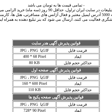
- تمامی قیمت ها به تومان می باشد
ت در سایت ایران تراول، حداقل 90 روز (سه ماه) خرید الزامی می باشد.
- خبرنامه روزانه (غیر روزهای تعطیل) به 5000 آدرس ایمیل معتبر و فعال آژانس های مسافر
گری فعالیت می کنند، ارسال می شود که بنر تبلیغ دهنده به همراه ای
قوانین پذیرش آگهی هدر سایت
فرمت فایل
GIF
یا
PNG
،
JPG
400 * 68 Pixel
ابعاد
80 KB
حداکثر حجم فایل
قوانین پذیرش آگهی صفحه اول
فرمت فایل
GIF
یا
PNG
،
JPG
160 * 600 Pixel
ابعاد
110 KB
حداکثر حجم فایل
قوانین پذیرش آگهی صفحه پکیج ها
فرمت فایل
GIF
یا
PNG
،
JPG
728* 90 Pixel
ابعاد