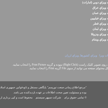
ه
ويزاي دوبي (امارات)
ه
ويزاي عراق
ه
ويزاي عمان
ه
ويزاي فيليپين
ه
ويزاي قطر
ه
ويزاي لبنان
ه
ويزاي ونزوئلا
ه
ويزاي ويتنام
ت ويزا
ويزاي کشورها, ويزاي ارزان
Right Cli) نموده و گزینه Print Picture را انتخاب نمایید.
نید از منوی File گزینه Print را انتخاب نمایید.
"مرجع اطلاع رسانی صنعت توریسم"
پایگاهی مستقل و تابع قوانین جمهوری اسلام
بوده و مسئوليت تعیین صحت اطلاعات بر عهده بازدیدکننده می باشد.
شرکت سپهر سیستم
© تمامی حقوق برای
محفوظ است و کپی برداری از 