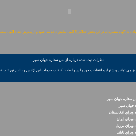
مشتریان، در این بخش حداکثر 5 آگهی نمایش داده می شود و از پذیرش تعداد آگهی بیشتر معذوریم.
نظرات ثبت شده درباره آژانس ستاره جهان سير
ز می توانيد پیشنهاد و انتقادات خود را در رابطه با کیفیت خدمات این آژانس و یا این تور ثبت نم
نس
ستاره جهان سير
 جهان سير
ه
ويزاي افغانستان
ه
ويزاي ايران
ه
ويزاي برزيل
ه
ويزاي تايلند