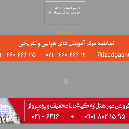
تاريخ انتشار: 17/04/97
خدمات ويزا/تابستان97
محل تبلیغات: