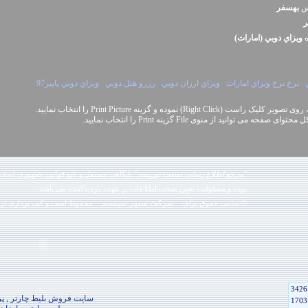
نس
بهسفر
ر
ه
ويزاي دوبي (امارات)
نرخ نرخ ويزاي امارات
ويزاي ارزان دوبي
رزرو هتل دوبي
ويزاي دوبي پاييز97
Right Cli) نموده و گزینه Print Picture را انتخاب نمایید.
نید از منوی File گزینه Print را انتخاب نمایید.
"مرجع اطلاع رسانی صنعت توریسم"
پایگاهی مستقل و تابع قوانین جمهوری اسلام
بوده و مسئوليت تعیین صحت اطلاعات بر عهده بازدیدکننده می باشد.
شرکت سپهر سیستم
© تمامی حقوق برای
محفوظ است و کپی برداری از 
3426
سایت فروش بلیط چارتر , پرو
1703