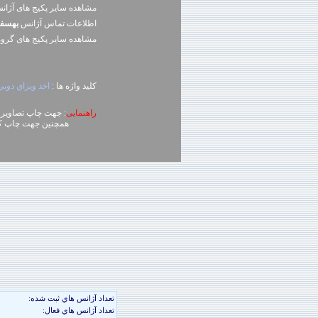
مشاهده سایر پکیج های آژا
اطلاعات تماس آژانس
بهسف
مشاهده سایر پکيج های گرو
کلید واژه ها :
اخذ ويزاي دوبي
راهنمایی
: جهت چاپ تصاویر، روی تصویر کلیک راست (ck
همچنین جهت چاپ کل محتوای صفحه می توا
تعداد آژانس هاي ثبت شده:
تعداد آژانس هاي فعال: