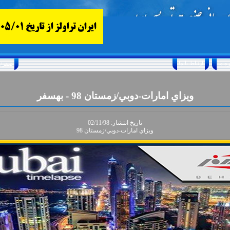
ارتباط با ما
Saturday, August 8, 2026 25/صفر/1448
ويزاي امارات-دوبي/زمستان 98 - بهسفر
تاريخ انتشار: 02/11/98
ويزاي امارات-دوبي/زمستان 98