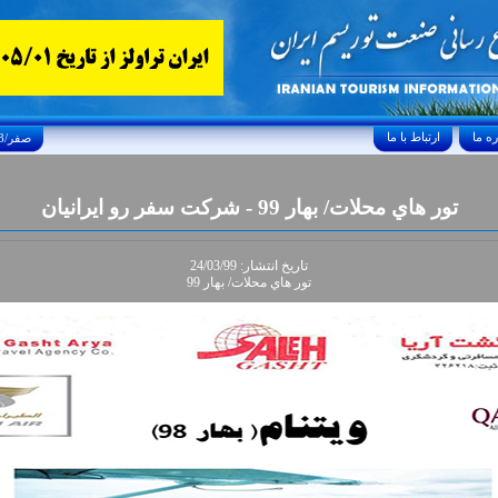
ارتباط با ما
Thursday, August 6, 2026 23/صفر/1448
تور هاي محلات/ بهار 99 - شرکت سفر رو ايرانيان
تاريخ انتشار: 24/03/99
تور هاي محلات/ بهار 99