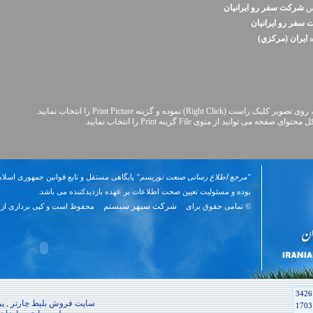
نس
شرکت سفر رو ايرانيان
سفر رو ايرانيان
ه
ايران (مرکزي)
Right Cli) نموده و گزینه Print Picture را انتخاب نمایید.
نید از منوی File گزینه Print را انتخاب نمایید.
"مرجع اطلاع رسانی صنعت توریسم"
پایگاهی مستقل و تابع قوانین جمهوری اسلام
بوده و مسئوليت تعیین صحت اطلاعات بر عهده بازدیدکننده می باشد.
شرکت سپهر سیستم
© تمامی حقوق برای
محفوظ است و کپی برداری از 
3426
سایت فروش بلیط چارتر , پرو
1703