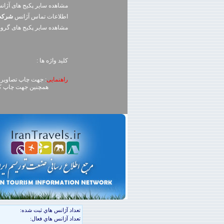
مشاهده سایر پکیج های آژا
اطلاعات تماس آژانس
شرکت 
مشاهده سایر پکيج های گرو
کلید واژه ها :
راهنمایی
: جهت چاپ تصاویر، روی تصویر کلیک راست (ck
همچنین جهت چاپ کل محتوای صفحه می توا
تعداد آژانس هاي ثبت شده:
تعداد آژانس هاي فعال: