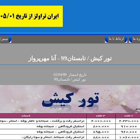
ارتباط با ما
Saturday, August 8, 2026 25/صفر/1448
تور کيش / تابستان99 - آنا مهرپرواز
تاريخ انتشار: 02/04/99
تور کيش / تابستان99