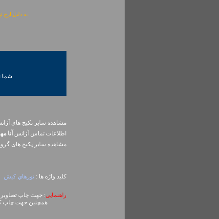
به دلیل ارج نهادن به آگهی 
شما ني
مشاهده سایر پکیج های آژا
اطلاعات تماس آژانس
آنا مه
مشاهده سایر پکيج های گرو
کلید واژه ها :
تورهاي کيش
راهنمایی
: جهت چاپ تصاویر، روی تصویر کلیک راست (ck
همچنین جهت چاپ کل محتوای صفحه می توا