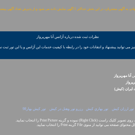
مشتریان، در این بخش حداکثر 5 آگهی نمایش داده می شود و از پذیرش تعداد آگهی بیشتر معذوریم.
نظرات ثبت شده درباره آژانس آنا مهرپرواز
ز می توانيد پیشنهاد و انتقادات خود را در رابطه با کیفیت خدمات این آژانس و یا این تور ثبت نم
نس
آنا مهرپرواز
رپرواز
ه
ايران (کيش)
تور ارزان کيش
تور بهاري کيش
رزرو تور وهتل در کيش
تور کيش بهار98
Right Cli) نموده و گزینه Print Picture را انتخاب نمایید.
نید از منوی File گزینه Print را انتخاب نمایید.