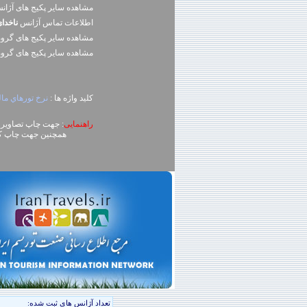
مشاهده سایر پکیج های آژا
اطلاعات تماس آژانس
ناخدا
مشاهده سایر پکيج های گرو
مشاهده سایر پکيج های گرو
کلید واژه ها :
نرخ تورهاي مال
راهنمایی
: جهت چاپ تصاویر، روی تصویر کلیک راست (ck
همچنین جهت چاپ کل محتوای صفحه می توا
تعداد آژانس هاي ثبت شده: