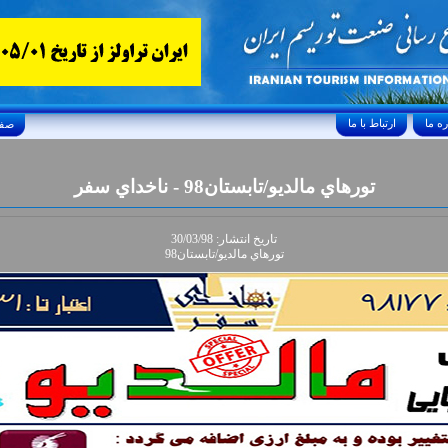
ارتباط با ما
Friday, August 7, 2026 24/صفر/1448
تورهاي مالديو/تابستان98 - ناخداي سفر
تاريخ انتشار: 30/03/98
تورهاي مالديو/تابستان98