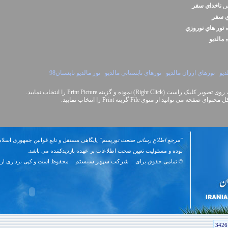
نس
ناخداي سفر
ي سفر
ه
تور هاي نوروزي
ه
مالديو
ديو
تورهاي ارزان مالديو
تورهاي تابستاني مالديو
تور مالديو تابستان98
Right Cli) نموده و گزینه Print Picture را انتخاب نمایید.
نید از منوی File گزینه Print را انتخاب نمایید.
"مرجع اطلاع رسانی صنعت توریسم"
پایگاهی مستقل و تابع قوانین جمهوری اسلام
بوده و مسئوليت تعیین صحت اطلاعات بر عهده بازدیدکننده می باشد.
شرکت سپهر سیستم
© تمامی حقوق برای
محفوظ است و کپی برداری از 
3426