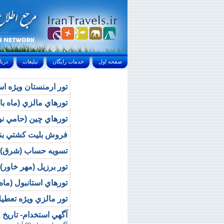
صفحه اول
خدمات رايگان
تبليغات
درباره ما
تور ارمنستان ويژه اس
تورهاي مالزي (ماه با
تورهاي چين (حامي نور
فروش بليت كشتي بندر
تسويه حساب (شرق)
تور برزيل (مهر خاور)
تورهاي استانبول (ماه 
تور مالزي ويژه تعطيل
آگهي استخدام- تاريخ 89/9/02 (سپهر سيستم)