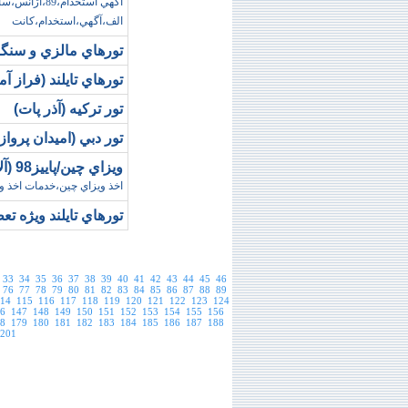
آگهي استخدام
الف،آگهي،استخدام،کانت
تورهاي مالزي و سنگاپور ويژه 22 به
تورهاي تايلند (فراز آ
تور ترکيه (آذر پات)
تور دبي (اميدان پرواز)
ويزاي چين/پاييز98 (آلاله آسمان آبي)
اخذ ويزاي چين،خدمات اخذ و
تورهاي تايلند ويژه ت
33
34
35
36
37
38
39
40
41
42
43
44
45
46
76
77
78
79
80
81
82
83
84
85
86
87
88
89
14
115
116
117
118
119
120
121
122
123
124
6
147
148
149
150
151
152
153
154
155
156
8
179
180
181
182
183
184
185
186
187
188
209
210
211
212
213
214
215
216
217