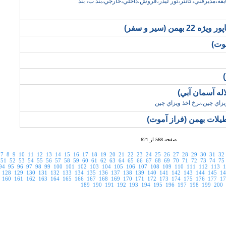
،89،آژانس،سابقه،مديرفني،کانتر،تور ليدر،فروش،داخلي،خارجي،بند ب، بند
من (سير و سفر)
موت)
يزاي چين،نرخ اخذ ويزاي چين
عطيلات بهمن (فراز آموت)
صفحه 568 از 621
7
8
9
10
11
12
13
14
15
16
17
18
19
20
21
22
23
24
25
26
27
28
29
30
31
32
51
52
53
54
55
56
57
58
59
60
61
62
63
64
65
66
67
68
69
70
71
72
73
74
75
94
95
96
97
98
99
100
101
102
103
104
105
106
107
108
109
110
111
112
113
1
128
129
130
131
132
133
134
135
136
137
138
139
140
141
142
143
144
145
14
160
161
162
163
164
165
166
167
168
169
170
171
172
173
174
175
176
177
17
90
191
192
193
194
195
196
197
198
199
200
201
202
203
204
205
206
207
208