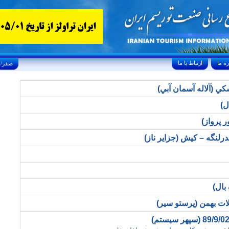
ارتباط با ما
Saturday, August 8, 2026 25/صفر/1448
کي (آلاله آسمان آبي)
ل)
 پرواز)
لنگه – كيش (جزاير ناز)
بال)
ات بهمن (پرستو سير)