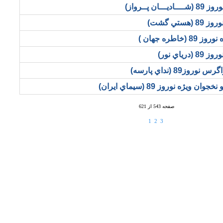
ن پــرواز)
هستي گشت)
اطره جهان )
رياي نور)
وز89 (نداي پارسه)
ويژه نوروز 89 (سيماي ايران)
صفحه 543 از 621
1
2
3