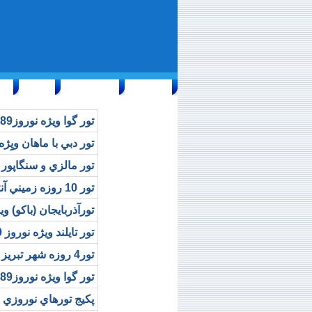
صفحه اول
خدمات رايگان
تبليغات
درباره ما
تور گوا ويژه نوروز89 (آدم و حوا)
تور دبي با ماهان ويِِژه نوروز 89 (
تور مالزي و سنگاپور ويژه نوروز 89
تور 10 روزه زميني آنتاليا از تبريز ويژه نوروز (آذر پات)
تورآذربايجان (باکو) ويژه نوروز 89
تور تايلند ويژه نوروز 89 (آدم و حوا)
تور4 روزه شهر تبريز (آذر پات)
تور گوا ويژه نوروز89 (ماه بال)
پکيج تورهاي نوروزي 