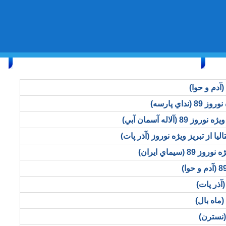
ارتباط با ما
Friday, August 7, 2026 24/صفر/1448
نداي پارسه)
 (آلاله آسمان آبي)
 (سيماي ايران)
(نسترن)