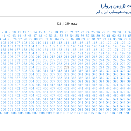
ت (ژوبين پرواز)
يروت،هوپيمايي ايران اير
صفحه 289 از 621
7
8
9
10
11
12
13
14
15
16
17
18
19
20
21
22
23
24
25
26
27
28
29
30
31
3
41
42
43
44
45
46
47
48
49
50
51
52
53
54
55
56
57
58
59
60
61
62
63
64
6
3
74
75
76
77
78
79
80
81
82
83
84
85
86
87
88
89
90
91
92
93
94
95
96
97
9
105
106
107
108
109
110
111
112
113
114
115
116
117
118
119
120
121
122
12
130
131
132
133
134
135
136
137
138
139
140
141
142
143
144
145
146
147
14
155
156
157
158
159
160
161
162
163
164
165
166
167
168
169
170
171
172
17
180
181
182
183
184
185
186
187
188
189
190
191
192
193
194
195
196
197
19
205
206
207
208
209
210
211
212
213
214
215
216
217
218
219
220
221
222
22
230
231
232
233
234
235
236
237
238
239
240
241
242
243
244
245
246
247
24
255
256
257
258
259
260
261
262
263
264
265
266
267
268
269
270
271
272
27
280
281
282
283
284
285
286
287
288
289
290
291
292
293
294
295
296
297
29
305
306
307
308
309
310
311
312
313
314
315
316
317
318
319
320
321
322
32
330
331
332
333
334
335
336
337
338
339
340
341
342
343
344
345
346
347
34
355
356
357
358
359
360
361
362
363
364
365
366
367
368
369
370
371
372
37
380
381
382
383
384
385
386
387
388
389
390
391
392
393
394
395
396
397
39
405
406
407
408
409
410
411
412
413
414
415
416
417
418
419
420
421
422
42
430
431
432
433
434
435
436
437
438
439
440
441
442
443
444
445
446
447
44
455
456
457
458
459
460
461
462
463
464
465
466
467
468
469
470
471
472
47
480
481
482
483
484
485
486
487
488
489
490
491
492
493
494
495
496
497
49
505
506
507
508
509
510
511
512
513
514
515
516
517
518
519
520
521
522
52
530
531
532
533
534
535
536
537
538
539
540
541
542
543
544
545
546
547
54
555
556
557
558
559
560
561
562
563
564
565
566
567
568
569
570
571
572
57
580
581
582
583
584
585
586
587
588
589
590
591
592
593
594
595
596
597
59
02
603
604
605
606
607
608
609
610
611
612
613
614
615
616
617
618
619
620