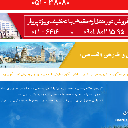
مشتریان، در این بخش حداکثر 5 آگهی نمایش داده می شود و از پذیرش تعداد آگهی بیشتر معذوریم.
"مرجع اطلاع رسانی صنعت توریسم"
پایگاهی مستقل و تابع قوانین جمهوری اسلام
بوده و مسئوليت تعیین صحت اطلاعات بر عهده بازدیدکننده می باشد.
شرکت سپهر سیستم
© تمامی حقوق برای
محفوظ است و کپی برداری از 