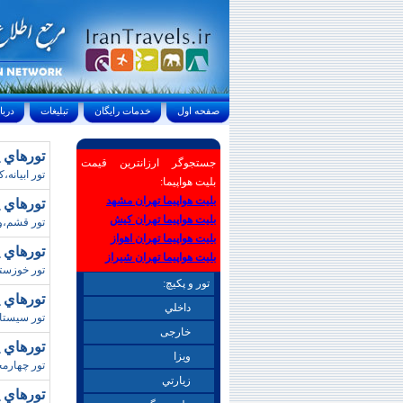
صفحه اول
خدمات رايگان
تبليغات
درباره ما
تورهاي پ
جستجوگر ارزانترین قیمت
تور ابيانه،کو
بلیت هواپیما:
بلیت هواپیما تهران مشهد
تورهاي 
بلیت هواپیما تهران کیش
تور قشم،ويژه پاييز 90،هتل هاي دريايي،خليج فارس،پار
بلیت هواپیما تهران اهواز
تورهاي 
بلیت هواپیما تهران شیراز
تور خوزست
تور و پکیچ:
تورهاي 
داخلي
تور سيستان و بلوچستان،
خارجی
تورهاي 
ويزا
تور چهارمحال و بختياري
زيارتي
تورهاي پ