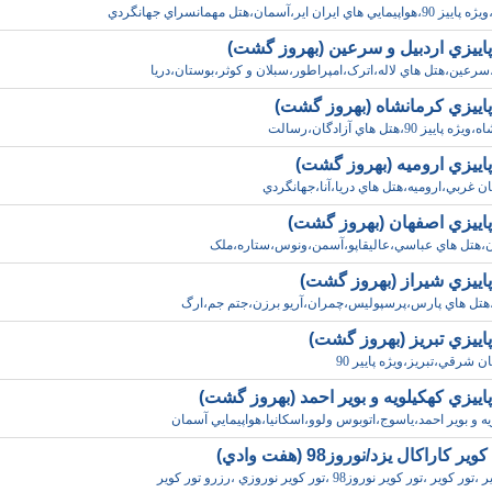
 ايران اير،آسمان،هتل مهمانسراي جهانگردي
پاييزي اردبيل و سرعين (بهروز گشت)
،سرعين،هتل هاي لاله،اترک،امپراطور،سبلان و کوثر،بوستان،دريا
پاييزي کرمانشاه (بهروز گشت)
يز 90،هتل هاي آزادگان،رسالت
پاييزي اروميه (بهروز گشت)
جان غربي،اروميه،هتل هاي دريا،آنا،جهانگردي
پاييزي اصفهان (بهروز گشت)
ن،هتل هاي عباسي،عاليقاپو،آسمن،ونوس،ستاره،ملک
پاييزي شيراز (بهروز گشت)
،هتل هاي پارس،پرسپوليس،چمران،آريو برزن،جتم جم،ارگ
اييزي تبريز (بهروز گشت)
ان شرقي،تبريز،ويژه پايير 90
اييزي کهکيلويه و بوير احمد (بهروز گشت)
يه و بوير احمد،ياسوج،اتوبوس ولوو،اسکانيا،هواپيمايي آسمان
ر کاراکال يزد/نوروز98 (هفت وادي)
ر ،تور کوير نوروز98 ،تور کوير نوروزي ،رزرو تور کوير