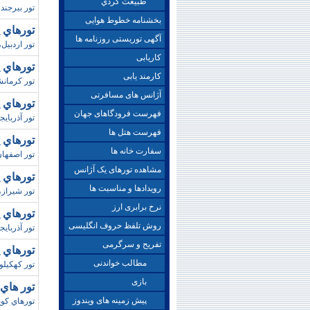
طبيعت گردي
تور بيرجند،ويژه پاييز 90،هواپيمايي هاي
بخشنامه خطوط هوایی
تورهاي 
آگهی توریستی روزنامه ها
تور اردبيل
کاریابی
تورهاي 
کارمند یابی
تور کرمانشاه،ويژه پاي
آژانس های مسافرتی
تورهاي 
فهرست فرودگاهای جهان
تور آذرباي
فهرست هتل ها
تورهاي 
سفارت خانه ها
تور اصفها
مشاهده تورهای یک آژانس
تورهاي 
رویدادها و مناسبت ها
تور شيراز
نرخ برابری ارز
تورهاي پ
روش تلفظ حروف انگلیسی
تور آذربايج
تفریح و سرگرمی
تورهاي پ
مطالب خواندنی
تور کهکيلو
بازی
تور هاي کوي
پیش زمینه های ویندوز
تورهاي کوير ،تور کوي