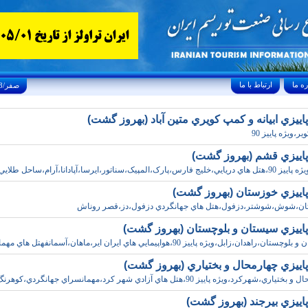
ارتباط با ما
Thursday, August 6, 2026 23/صفر/1448
اييزي ابيانه و کمپ کويري متين آباد (بهروز گشت)
ير،ويژه پاييز 90
پاييزي قشم (بهروز گشت)
ک،المپيک،سناتور،ايرسا،آپادانا،آرام،ساحل طلايي
پاييزي خوزستان (بهروز گشت)
ان،شوش،شوشتر،دزفول،هتل هاي جهانگردي دزفول،دز،قصر روناش
پاييزي سيستان و بلوچستان (بهروز گشت)
راهدان،زابل،ويژه پاييز 90،هواپيمايي هاي ايران اير،ماهان،آسمانفهتل هاي مهمانسرا
پاييزي چهارمحال و بختياري (بهروز گشت)
،شهرکرد،ويژه پاييز 90،هتل هاي آزادي شهر کرد،مهمانسراي جهانگردي،کوهرنگ
اييزي بيرجند (بهروز گشت)