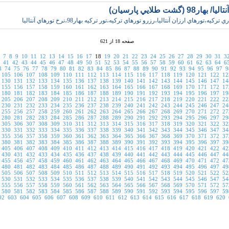
ر98 (گشت طلايي پارسيان)
رکيه،تورهاي ارزان آنتاليا،رزرو تورهاي ترکيه،تور ترکيه بهار98،نرخ تورهاي آنتاليا
صفحه 18 از 621
7
8
9
10
11
12
13
14
15
16
17
18
19
20
21
22
23
24
25
26
27
28
29
30
31
3
41
42
43
44
45
46
47
48
49
50
51
52
53
54
55
56
57
58
59
60
61
62
63
64
6
3
74
75
76
77
78
79
80
81
82
83
84
85
86
87
88
89
90
91
92
93
94
95
96
97
9
105
106
107
108
109
110
111
112
113
114
115
116
117
118
119
120
121
122
12
130
131
132
133
134
135
136
137
138
139
140
141
142
143
144
145
146
147
14
155
156
157
158
159
160
161
162
163
164
165
166
167
168
169
170
171
172
17
180
181
182
183
184
185
186
187
188
189
190
191
192
193
194
195
196
197
19
205
206
207
208
209
210
211
212
213
214
215
216
217
218
219
220
221
222
22
230
231
232
233
234
235
236
237
238
239
240
241
242
243
244
245
246
247
24
255
256
257
258
259
260
261
262
263
264
265
266
267
268
269
270
271
272
27
280
281
282
283
284
285
286
287
288
289
290
291
292
293
294
295
296
297
29
305
306
307
308
309
310
311
312
313
314
315
316
317
318
319
320
321
322
32
330
331
332
333
334
335
336
337
338
339
340
341
342
343
344
345
346
347
34
355
356
357
358
359
360
361
362
363
364
365
366
367
368
369
370
371
372
37
380
381
382
383
384
385
386
387
388
389
390
391
392
393
394
395
396
397
39
405
406
407
408
409
410
411
412
413
414
415
416
417
418
419
420
421
422
42
430
431
432
433
434
435
436
437
438
439
440
441
442
443
444
445
446
447
44
455
456
457
458
459
460
461
462
463
464
465
466
467
468
469
470
471
472
47
480
481
482
483
484
485
486
487
488
489
490
491
492
493
494
495
496
497
49
505
506
507
508
509
510
511
512
513
514
515
516
517
518
519
520
521
522
52
530
531
532
533
534
535
536
537
538
539
540
541
542
543
544
545
546
547
54
555
556
557
558
559
560
561
562
563
564
565
566
567
568
569
570
571
572
57
580
581
582
583
584
585
586
587
588
589
590
591
592
593
594
595
596
597
59
02
603
604
605
606
607
608
609
610
611
612
613
614
615
616
617
618
619
620