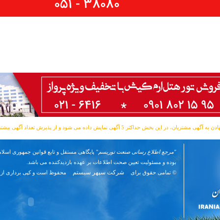
مشتریان، در این بخش حداکثر 5 آگهی نمایش داده می شود و از پذیرش تعداد آگهی بیشتر معذوریم.
"مرجع اطلاع رسانی صنعت توریسم"
پایگاهی مستقل و تابع قوانین جمهوری اسلام
بوده و مسئوليت تعیین صحت اطلاعات بر عهده بازدیدکننده می باشد.
شرکت سپهر سیستم
© تمامی حقوق برای
محفوظ است و کپی برداری از 