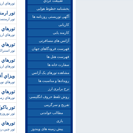
طبيعت گردي
تورهاي ارزا
بخشنامه خطوط هوایی
تور ارمن
آگهی توریستی روزنامه ها
تور ارمنست
کاریابی
تورهاي ديديم/ت
کارمند یابی
تورهاي ارز
آژانس های مسافرتی
تورهاي ملب
فهرست فرودگاهای جهان
تور استراليا ،
فهرست هتل ها
تورهاي بلغارس
سفارت خانه ها
تورهاي ارز
مشاهده تورهای یک آژانس
ويزاي آفريقا جن
رویدادها و مناسبت ها
تورهاي نور
نرخ برابری ارز
تورهاي قشم/ ز
روش تلفظ حروف انگلیسی
تورهاي زم
تفریح و سرگرمی
تور باکو/ بهار98 (
مطالب خواندنی
تور نوروزي 
بازی
تورهاي چ
پیش زمینه های ویندوز
تور چين،رزرو ت