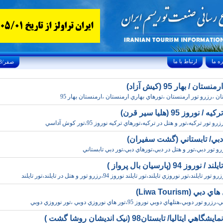
ارتباط با ما
Thursday, August 6, 2026 23/صفر/1448
تان / بهار 95 (کيش آزاد)
ان ،رزرو تور ارمنستان ،تورهاي بهاري ارمنستان ،ارمنستان بهار 95
 نوروز 95 (هليا سير قرن)
و تور ترکيه،تور و هتل در ترکيه،تورهاي ترکيه نوروز 95،تور کوش آداسي
دبي/ تابستاني (گشت سفيران)
رو تور دبي،تور و هتل در دبي،تورهاي دبي،تور دبي تابستاني
وروز 94 (پارسيان بال پرواز )
ر تايلند،تور نوروزي تايلند،تور تايلند نوروز 94،رزرو تور و هتل در تايلند،تور تايلند
بي (Liwa Tourism)
ر دوبي،هتلهاي دوبي نوروز 95،تور هاي نوروزي دوبي ،تور نوروزي دوبي
هي ايتاليا/ تابستان98 (نيک انديشان روشا گشت )