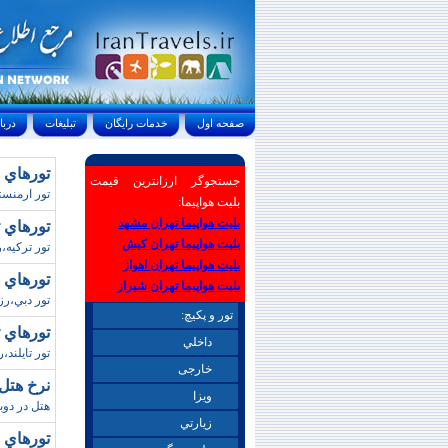
صفحه اول
خدمات رايگان
تبليغات
درباره ما
تورهاي ارمنس
جستجوگر ارزانترین قیمت
تور ارمنست
بلیت هواپیما:
بلیت هواپیما تهران مشهد
تورهاي ترکيه /
بلیت هواپیما تهران کیش
تور ترکيه،رزر
بلیت هواپیما تهران اهواز
تورهاي 
بلیت هواپیما تهران شیراز
تور دبي،رز
تور و پکیچ:
تورهاي تايلند / ن
داخلي
تور تايلند،رزرو تو
خارجی
نرخ هتل هاي د
ويزا
هتل در دوبي،رزرو تو
زيارتي
تورهاي نمايشگا