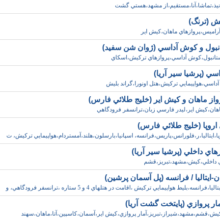
نيذ،تماشا،آنا،مستقيم،از مشهد،هستي گشت
ش (ترنگ)
اميس،پروازهاي ماهان،کيش اير
نبول و کوش آداسي (ژوان شن سفيد)
ستانبول،کوش آداسي،پروازهاي ترکيش،اسکاي
سي (پرشيا سير آريا)
داسي،هواپيمايي ترکيش،هتل اونورا،گراند بليش
رواز ماهان و کيش اير (خليج طلائي فارس)
ماهان،کيش اير،ليدر فارسي زبان،ترانسفر فرودگاهي
 اروپا (خليج طلائي فارس)
پا،ايتاليا،ر،فلورانس،پاريس،فرانسه، اسپانيا،بارسلون،هلند،آمستردام،هواپيمايي ترکيش، ت
هاي داخلي (پرشيا سير آريا)
ي داخلي،کيش،مشهد،تبريز،قشم
ان-ايتاليا / فرانسه (پل آسمان پرشين)
فرانسه،بليط هواپيمايي ترکيش ،اقامت در هتلهاي 4 و 5 ستاره ،ترانسفر فرودگاهي، و
مار پروازي (پايتخت گشت آريا)
،کيش،قشم،مشهد،شيراز،تبريز،آمار پروازي،کيش اير،آسمان،کاسپين،آتا،ماهان،سهند