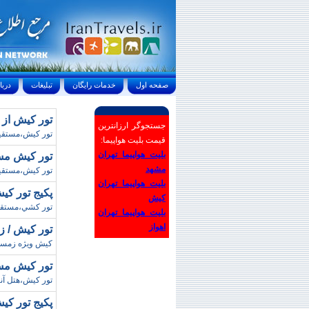
صفحه اول
خدمات رايگان
تبليغات
درباره ما
تور کيش از شيراز 
جستجوگر ارزانترین
تور کيش،مستقيم 
قیمت بلیت هواپیما:
بلیت هواپیما تهران
تور کيش مستقيم
مشهد
تور کيش،مستقيم 
بلیت هواپیما تهران
پکيج تور کيش از 
کیش
تور کشي،مستقيم 
بلیت هواپیما تهران
اهواز
تور کيش / زمستان 92
کيش ويژه زمستا
تور کيش مس
تور کيش،هتل آن
پکيج تور ک