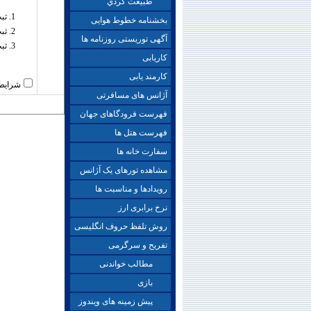
طبيعت گردي
ثب
بخشنامه خطوط هوایی
ثب
آگهی توریستی روزنامه ها
ثب
کاریابی
کارمند یابی
شرایط 
آژانس های مسافرتی
فهرست فرودگاهای جهان
فهرست هتل ها
سفارت خانه ها
مشاهده تورهای یک آژانس
رویدادها و مناسبت ها
نرخ برابری ارز
روش تلفظ حروف انگلیسی
تفریح و سرگرمی
مطالب خواندنی
بازی
پیش زمینه های ویندوز