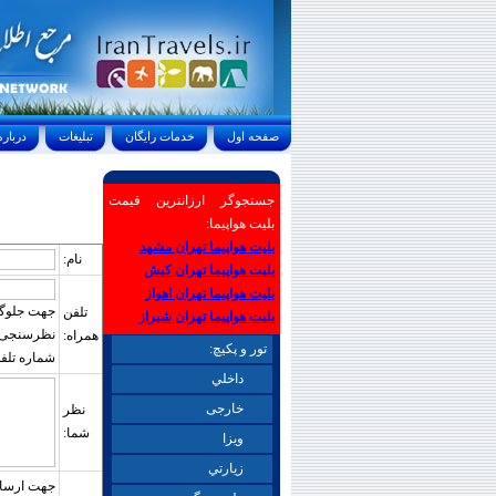
صفحه اول
خدمات رايگان
تبليغات
درباره ما
جستجوگر ارزانترین قیمت
بلیت هواپیما:
بلیت هواپیما تهران مشهد
نام:
بلیت هواپیما تهران کیش
بلیت هواپیما تهران اهواز
جهت جلوگیر
تلفن
بلیت هواپیما تهران شیراز
نظرسنجی بای
همراه:
تور و پکیچ:
شماره تلفن
داخلي
خارجی
نظر
شما:
ويزا
زيارتي
جهت ارسال 