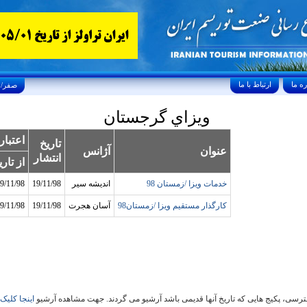
ارتباط با ما
Saturday, August 8, 2026 25/صفر/1448
ويزاي گرجستان
اعتبار
تاريخ
عنوان
آژانس
انتشار
از تاري
خدمات ويزا /زمستان 98
انديشه سير
19/11/98
9/11/98
کارگذار مستقيم ويزا /زمستان98
آسان هجرت
19/11/98
9/11/98
سی، پکیج هایی که تاریخ آنها قدیمی باشد آرشیو می گردند. جهت مشاهده آرشیو
اینجا کلیک 