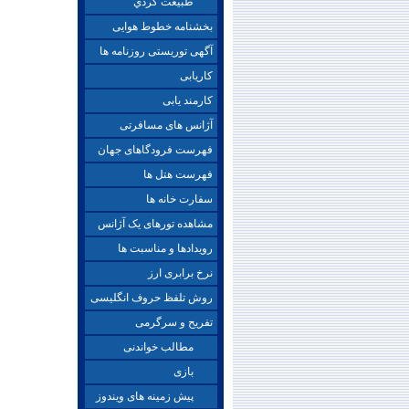
طبيعت گردي
بخشنامه خطوط هوایی
آگهی توریستی روزنامه ها
کاریابی
کارمند یابی
آژانس های مسافرتی
فهرست فرودگاهای جهان
فهرست هتل ها
سفارت خانه ها
مشاهده تورهای یک آژانس
رویدادها و مناسبت ها
نرخ برابری ارز
روش تلفظ حروف انگلیسی
تفریح و سرگرمی
مطالب خواندنی
بازی
پیش زمینه های ویندوز