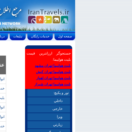
صفحه اول
خدمات رايگان
تبليغات
درباره ما
جستجوگر ارزانترین قیمت
بلیت هواپیما:
عن
بلیت هواپیما تهران مشهد
بلیت هواپیما تهران کیش
بلیت هواپیما تهران اهواز
انو
بلیت هواپیما تهران شیراز
خدم
تور و پکیچ:
بليت
داخلي
انو
خارجی
ويزا
انوا
زيارتي
خدم