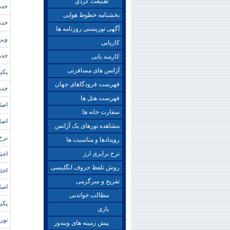
طبيعت گردي
خدم
بخشنامه خطوط هوایی
خدم
آگهی توریستی روزنامه ها
ويزا
کاریابی
خدم
کارمند یابی
آژانس های مسافرتی
پکي
فهرست فرودگاهای جهان
خدم
فهرست هتل ها
اصلا
سفارت خانه ها
اصلا
مشاهده تورهای یک آژانس
نرخ
رویدادها و مناسبت ها
نرخ برابری ارز
اخذ 
روش تلفظ حروف انگلیسی
اخذ 
تفریح و سرگرمی
اصلا
مطالب خواندنی
پکيج
بازی
تور 
پیش زمینه های ویندوز