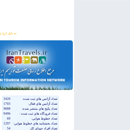
به دلیل ارج نهادن به آگهی 
تعداد آژانس هاي ثبت شده:
3426
تعداد آژانس هاي فعال:
1703
تعداد پکيج هاي منتشر شده:
9688
تعداد فرودگاه هاي ثبت شده :
9496
تعداد خطوط هوايي:
69
تعداد بخشنامه هاي خطوط هوايي:
1297
تعداد افراد جوياي کار:
54