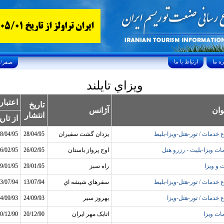
ارتباط با ما
Saturday, August 8, 2026 25/صفر/1448
ويزاي تايلند
اعتبار
تاريخ
وان
آژانس
انتشار
از تاري
اع خدمات / تور-هتل-ويزا-بليط
يزدان گشت سفيران
28/04/95
8/04/95
ات ويزا-بليت - رزرو هتل
اوج پرواز باستان
26/02/95
6/02/95
 و ويزا
راه سبز
29/01/95
9/01/95
اع خدمات / تور-هتل-ويزا-بليط
سفرهاي شيشه اي
13/07/94
3/07/94
ع خدمات / تور-هتل-ويزا
بهروز سير
24/09/93
4/09/93
ات ويزا
اتابک مهر ايران
20/12/90
0/12/90