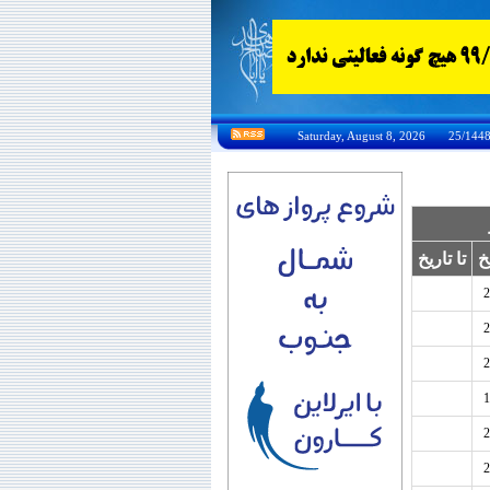
خ
تا تاریخ
2
2
2
1
2
2