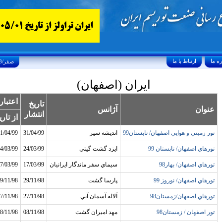
ارتباط با ما
Thursday, August 6, 2026 23/صفر/1448
ايران (اصفهان)
اعتبار
تاريخ
عنوان
آژانس
انتشار
از تاري
تور زميني و هوايي اصفهان/ تابستان99
انديشه سير
31/04/99
1/04/99
تورهاي اصفهان/ تابستان 99
ايزد گشت گيتي
24/03/99
4/03/99
تورهاي اصفهان/ بهار98
سيماي سفر ماندگار ايرانيان
17/03/99
7/03/99
تورهاي اصفهان/ نوروز 99
پارسا گشت
29/11/98
9/11/98
تورهاي اصفهان/زمستان98
آلاله آسمان آبي
27/11/98
7/11/98
تور اصفهان / زمستان98
مهد اميران گشت
08/11/98
8/11/98