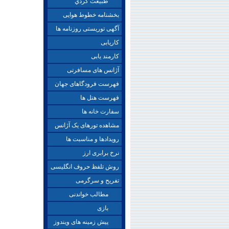
طبيعت گردي
بخشنامه خطوط هوایی
آگهی توریستی روزنامه ها
کاریابی
کارمند یابی
آژانس های مسافرتی
فهرست فرودگاهای جهان
فهرست هتل ها
سفارت خانه ها
مشاهده تورهای یک آژانس
رویدادها و مناسبت ها
نرخ برابری ارز
روش تلفظ حروف انگلیسی
تفریح و سرگرمی
مطالب خواندنی
بازی
پیش زمینه های ویندوز