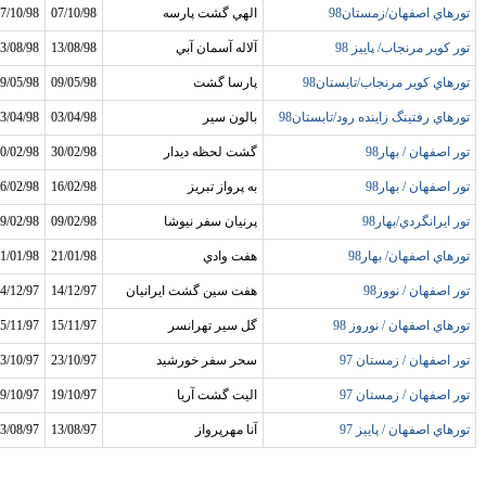
تورهاي اصفهان/زمستان98
الهي گشت پارسه
07/10/98
7/10/98
تور کوير مرنجاب/ پاييز 98
آلاله آسمان آبي
13/08/98
3/08/98
تورهاي کوير مرنجاب/تابستان98
پارسا گشت
09/05/98
9/05/98
تورهاي رفتينگ زاينده رود/تابستان98
بالون سير
03/04/98
3/04/98
تور اصفهان / بهار98
گشت لحظه ديدار
30/02/98
0/02/98
تور اصفهان / بهار98
به پرواز تبريز
16/02/98
6/02/98
تور ايرانگردي/بهار98
پرنيان سفر نيوشا
09/02/98
9/02/98
تورهاي اصفهان/ بهار98
هفت وادي
21/01/98
1/01/98
تور اصفهان / نووز98
هفت سين گشت ايرانيان
14/12/97
4/12/97
تورهاي اصفهان / نوروز 98
گل سير تهرانسر
15/11/97
5/11/97
تور اصفهان / زمستان 97
سحر سفر خورشيد
23/10/97
3/10/97
تور اصفهان / زمستان 97
اليت گشت آريا
19/10/97
9/10/97
تورهاي اصفهان / پاييز 97
آنا مهرپرواز
13/08/97
3/08/97