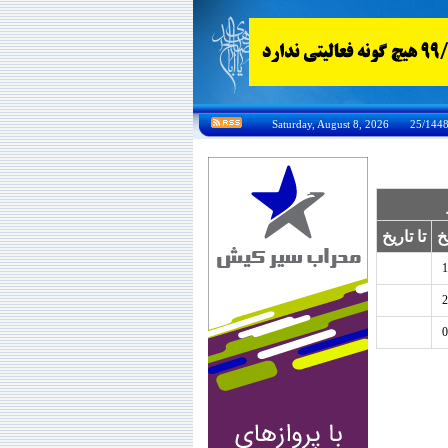
خ
تا تاریخ
1
2
0