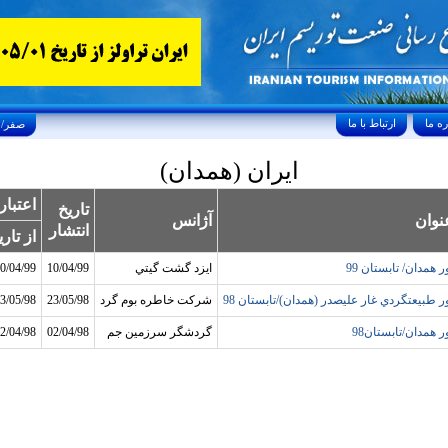
ارتباط با ما
Saturday, August 8, 2026 25/صفر/1448
ايران (همدان)
اعتبار
تاريخ
نوان
آژانس
انتشار
از تاري
ر همدان/ تابستان 99
ايزد گشت گيتي
10/04/99
0/04/99
ر طبيعتگردي غار عليصدر (همدان)/تابستان 98
شرکت خاطره بوم گرد
23/05/98
3/05/98
ر همدان/تابستان98
گردشگر سرزمين جم
02/04/98
2/04/98