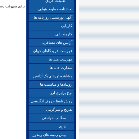
طبيعت گردي
برای سهولت دستر
بخشنامه خطوط هوایی
آگهی توریستی روزنامه ها
کاریابی
کارمند یابی
آژانس های مسافرتی
فهرست فرودگاهای جهان
فهرست هتل ها
سفارت خانه ها
مشاهده تورهای یک آژانس
رویدادها و مناسبت ها
نرخ برابری ارز
روش تلفظ حروف انگلیسی
تفریح و سرگرمی
مطالب خواندنی
بازی
پیش زمینه های ویندوز