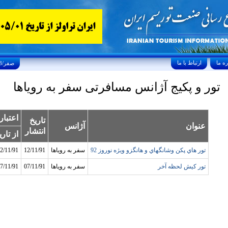
ارتباط با ما
Thursday, August 6, 2026 23/صفر/1448
تور و پکیج آژانس مسافرتی سفر به روياها
اعتبار
تاريخ
عنوان
آژانس
انتشار
از تاري
تور هاي پکن وشانگهاي و هانگزو ويژه نوروز 92
سفر به روياها
12/11/91
2/11/91
تور کيش لحظه آخر
سفر به روياها
07/11/91
7/11/91