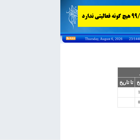
خ
تا تاریخ
1
0