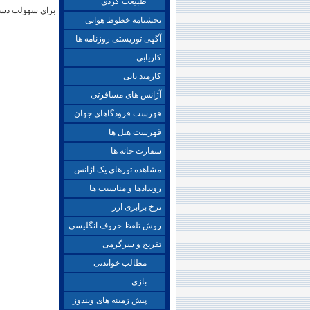
طبيعت گردي
برای سهولت دستر
بخشنامه خطوط هوایی
آگهی توریستی روزنامه ها
کاریابی
کارمند یابی
آژانس های مسافرتی
فهرست فرودگاهای جهان
فهرست هتل ها
سفارت خانه ها
مشاهده تورهای یک آژانس
رویدادها و مناسبت ها
نرخ برابری ارز
روش تلفظ حروف انگلیسی
تفریح و سرگرمی
مطالب خواندنی
بازی
پیش زمینه های ویندوز