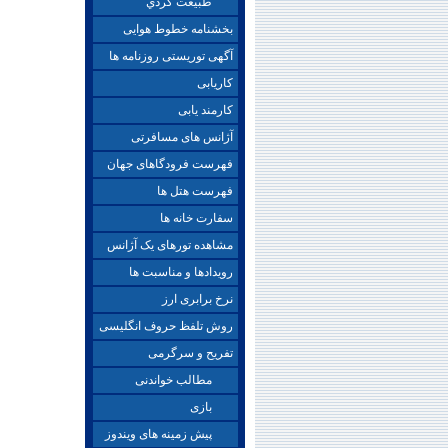
طبيعت گردي
بخشنامه خطوط هوایی
آگهی توریستی روزنامه ها
کاریابی
کارمند یابی
آژانس های مسافرتی
فهرست فرودگاهای جهان
فهرست هتل ها
سفارت خانه ها
مشاهده تورهای یک آژانس
رویدادها و مناسبت ها
نرخ برابری ارز
روش تلفظ حروف انگلیسی
تفریح و سرگرمی
مطالب خواندنی
بازی
پیش زمینه های ویندوز