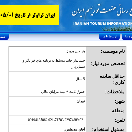
ارتباط با ما
Sunday, August 9, 2026 26/صفر/1448
نام موسسه:
بنيامين پرواز
حسابدار خانم مسلط به برنامه هاي فرانگر و
تخصص مورد نیاز:
سماپرداز
حداقل سابقه
5 سال
کاری:
ملاحظات:
حقوق ثابت + بيمه مزاياي عالي
شهر:
تهران
منطقه:
تلفن:
021 22974889 021-71703 09194185062
مسئول استخدام:
آقاي مصطفوي