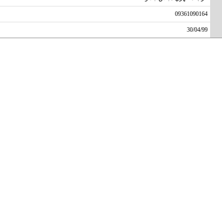
09361090164
30/04/99