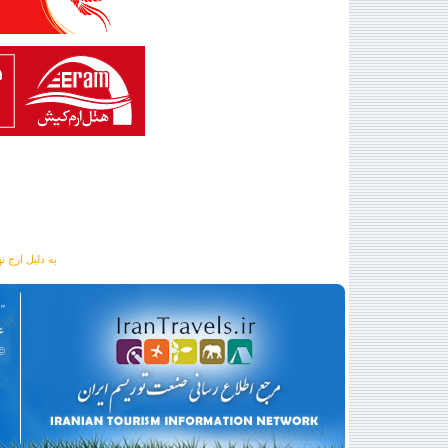
به دلیل ارج نهادن به آگهی 
"
عه
©