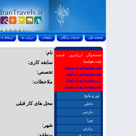
صفحه اول
خدمات رايگان
تبليغات
درباره ما
ارتباط با ما
نام:
جستجوگر ارزانترین قیمت
بلیت هواپیما:
سابقه کاری:
بلیت هواپیما تهران مشهد
تخصص:
بلیت هواپیما تهران کیش
بلیت هواپیما تهران اهواز
ملاحظات:
بلیت هواپیما تهران شیراز
تور و پکیچ:
محل های کار قبلی
داخلي
خارجی
ويزا
شهر:
زيارتي
منطقه: