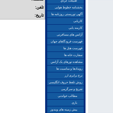
طبيعت گردي
تلفن:
بخشنامه خطوط هوایی
آگهی توریستی روزنامه ها
تاریخ:
کاریابی
کارمند یابی
آژانس های مسافرتی
فهرست فرودگاهای جهان
فهرست هتل ها
سفارت خانه ها
مشاهده تورهای یک آژانس
رویدادها و مناسبت ها
نرخ برابری ارز
روش تلفظ حروف انگلیسی
تفریح و سرگرمی
مطالب خواندنی
بازی
پیش زمینه های ویندوز