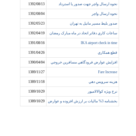
نحوه ارسال واچر جهت صدور يا استرداد
1392/08/13
نحوه ارسال واچر
1392/08/04
صدور بليط مسير مانيل به تهران
1392/05/23
ساعات کاري دفاتر اتحاد در ماه مبارک رمضان
1392/04/19
1391/08/16
IKA airport check in time
قطع همکاري
1391/04/26
افزايش عوارض فرودگاهي مسافرين خروجي
1390/04/04
1389/11/27
Fare Increase
هزينه سرويس دهي
1389/11/18
نرخ ويژه کوالالامپور
1389/10/29
بخشنامه 3% ماليات بر ارزش افزوده و عوارض
1389/10/29