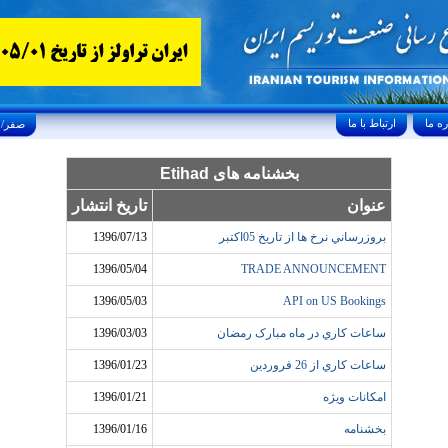
ارتباط با ما
Saturday, August 8, 2026 25/صفر/1448
بخشنامه های Etihad
عنوان
تاریخ انتشار
بروزرساني نرخ ها از تاريخ 05اکتبر
1396/07/13
1396/05/04
TRADE ANNOUNCEMENT
1396/05/03
API on US Bookings
ساعات کاري در ماه مبارک رمضان
1396/03/03
ساعات کاري از 26 فروردين
1396/01/23
امکانات ويژه
1396/01/21
بخشنامه
1396/01/16