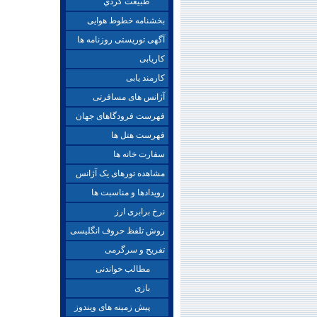
طبيعت گردي
بخشنامه خطوط هوایی
آگهی توریستی روزنامه ها
کاریابی
کارمند یابی
آژانس های مسافرتی
فهرست فرودگاهای جهان
فهرست هتل ها
سفارت خانه ها
مشاهده تورهای یک آژانس
رویدادها و مناسبت ها
نرخ برابری ارز
روش تلفظ حروف انگلیسی
تفریح و سرگرمی
مطالب خواندنی
بازی
پیش زمینه های ویندوز