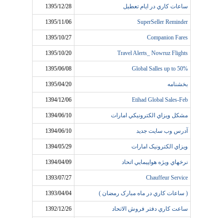
ساعات کاري در ايام تعطيل
1395/12/28
1395/11/06
SuperSeller Reminder
1395/10/27
Companion Fares
1395/10/20
Travel Alerts_ Nowruz Flights
1395/06/08
Global Salles up to 50%
بخشنامه
1395/04/20
1394/12/06
Etihad Global Sales-Feb
مشکل ويزاي الکترونيکي امارات
1394/06/10
آدرس وب سايت جديد
1394/06/10
ويزاي الکترونيک امارات
1394/05/29
نرخهاي ويژه هواپيمايي اتحاد
1394/04/09
1393/07/27
Chauffeur Service
( ساعات کاري در ماه مبارک رمضان )
1393/04/04
ساعت کاري دفتر فروش الاتحاد
1392/12/26