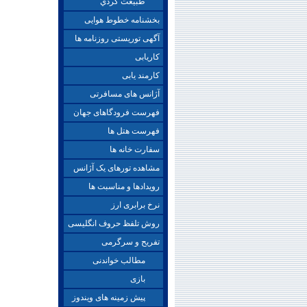
طبيعت گردي
بخشنامه خطوط هوایی
آگهی توریستی روزنامه ها
کاریابی
کارمند یابی
آژانس های مسافرتی
فهرست فرودگاهای جهان
فهرست هتل ها
سفارت خانه ها
مشاهده تورهای یک آژانس
رویدادها و مناسبت ها
نرخ برابری ارز
روش تلفظ حروف انگلیسی
تفریح و سرگرمی
مطالب خواندنی
بازی
پیش زمینه های ویندوز