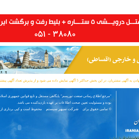
مشتریان، در این بخش حداکثر 5 آگهی نمایش داده می شود و از پذیرش تعداد آگهی بیشتر معذوریم.
"مرجع اطلاع رسانی صنعت توریسم"
پایگاهی مستقل و تابع قوانین جمهوری اسلام
بوده و مسئوليت تعیین صحت اطلاعات بر عهده بازدیدکننده می باشد.
شرکت سپهر سیستم
© تمامی حقوق برای
محفوظ است و کپی برداری از 