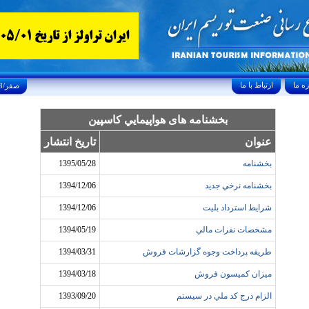
ارتباط با ما
Thursday, August 6, 2026 23/صفر/1448
بخشنامه های هواپيمايي کاسپين
عنوان
تاریخ انتشار
بخشنامه
1395/05/28
بخشنامه نرخي جديد
1394/12/06
شرايط استرداد بليت
1394/12/06
مشخصات نفرات مالي
1394/05/19
طريقه پرداخت وجوه گزارشات فروش
1394/03/31
ميزان کميسون فروش
1394/03/18
الزام درج کد ملي در سيستم
1393/09/20