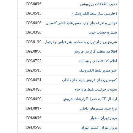
ذخيره اطلاعات رزرويشن
1393/06/16
( فارسي ساز بليط الکترونيک )
1393/05/13
قوانين و تعرفه هاي جديد مسيرهاي داخلي کاسپين
1393/04/08
شماره حساب جديد
1393/03/26
شروع پرواز از تهران به مقاصد بندرعباس و دزفول
1393/01/10
اطلاعيه تنظيم گزارش فروش
1392/08/08
اعلام کد اقتصادي و شناسه
1392/07/22
عدو صدور بليط الکترونيک
1392/05/13
کميسيون هاي فروش بليط هاي داخلي
1392/04/31
نحوه درخواست بليط هاي خام
1392/04/25
ارسال CD به همراه گزارشات فروش
1392/04/09
نرخ جديد مسيرهاي داخلي
1391/08/17
پرواز تهران - اهواز
1391/08/16
پرواز تهران- قشم- تهران
1391/05/26