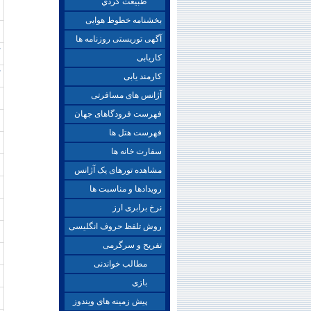
طبيعت گردي
بخشنامه خطوط هوایی
آگهی توریستی روزنامه ها
کاریابی
کارمند یابی
آژانس های مسافرتی
فهرست فرودگاهای جهان
فهرست هتل ها
سفارت خانه ها
مشاهده تورهای یک آژانس
رویدادها و مناسبت ها
نرخ برابری ارز
روش تلفظ حروف انگلیسی
تفریح و سرگرمی
مطالب خواندنی
بازی
پیش زمینه های ویندوز