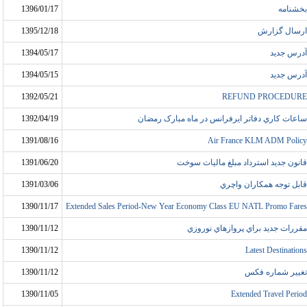
بخشنامه
1396/01/17
ارسال گزارش
1395/12/18
آدرس جديد
1394/05/17
آدرس جديد
1394/05/15
1392/05/21
REFUND PROCEDURE
ساعات کاري دفاتر ايرفرانس در ماه مبارک رمضان
1392/04/19
1391/08/16
Air France KLM ADM Policy
قانون جديد استرداد مبلغ ماليات سوخت
1391/06/20
قابل توجه همکاران واچري
1391/03/06
1390/11/17
Extended Sales Period-New Year Economy Class EU NATL Promo Fares
مقررات جديد براي پروازهاي نوروزي
1390/11/12
1390/11/12
Latest Destinations
تغيير شماره فکس
1390/11/12
1390/11/05
Extended Travel Period