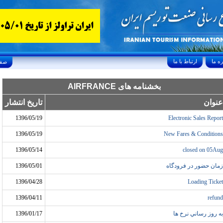
ارتباط با ما
Friday, August 7, 2026 24/صفر/1448
بخشنامه های AIRFRANCE
عنوان
تاریخ انتشار
1396/05/19
Electronic Sales Report
1396/05/19
New Fares & Conditions
1396/05/14
closed on 05Aug
زمان حضور در فرودگاه
1396/05/01
1396/04/28
Loading Ticket
1396/04/11
refund
به روز رساني نرخ ها
1396/01/17