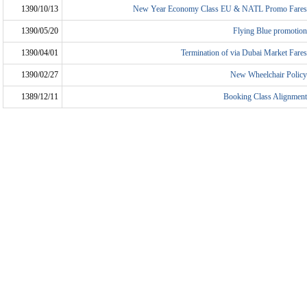
1390/10/13
New Year Economy Class EU & NATL Promo Fares
1390/05/20
Flying Blue promotion
1390/04/01
Termination of via Dubai Market Fares
1390/02/27
New Wheelchair Policy
1389/12/11
Booking Class Alignment