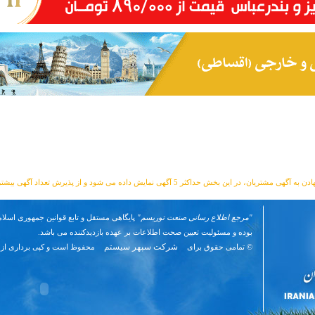
مشتریان، در این بخش حداکثر 5 آگهی نمایش داده می شود و از پذیرش تعداد آگهی بیشتر معذوریم.
"مرجع اطلاع رسانی صنعت توریسم"
پایگاهی مستقل و تابع قوانین جمهوری اسلام
بوده و مسئوليت تعیین صحت اطلاعات بر عهده بازدیدکننده می باشد.
شرکت سپهر سیستم
© تمامی حقوق برای
محفوظ است و کپی برداری از 