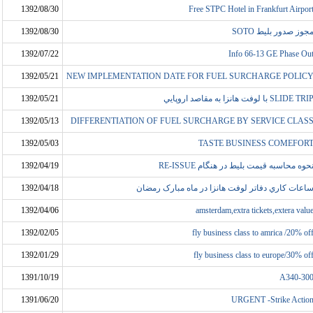
1392/08/30
Free STPC Hotel in Frankfurt Airpor
جوز صدور بليط SOTO
1392/08/30
1392/07/22
Info 66-13 GE Phase Ou
1392/05/21
NEW IMPLEMENTATION DATE FOR FUEL SURCHARGE POLIC
SLIDE TRI با لوفت هانزا به مقاصد اروپايي
1392/05/21
1392/05/13
DIFFERENTIATION OF FUEL SURCHARGE BY SERVICE CLAS
1392/05/03
TASTE BUSINESS COMEFOR
حوه محاسبه قيمت بليط در هنگام RE-ISSUE
1392/04/19
اعات کاري دفاتر لوفت هانزا در ماه مبارک رمضان
1392/04/18
1392/04/06
amsterdam,extra tickets,extera valu
1392/02/05
fly business class to amrica /20% of
1392/01/29
fly business class to europe/30% of
1391/10/19
A340-30
1391/06/20
URGENT -Strike Actio