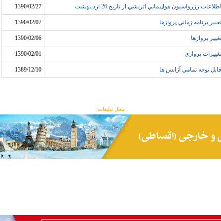
طلاعات رزرواسيون هواپيمايي اتريشي از تاريخ 26 ارديبهشت
1390/02/27
غيير برنامه زماني پروازها
1390/02/07
غيير پروازها
1390/02/06
غييرات پروازي
1390/02/01
ابل توجه تمامي آژانس ها
1389/12/10
محل تبلیغات: