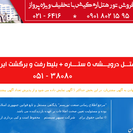
مشتریان، در این بخش حداکثر 5 آگهی نمایش داده می شود و از پذیرش تعداد آگهی بیشتر معذوریم.
"مرجع اطلاع رسانی صنعت توریسم"
پایگاهی مستقل و تابع قوانین جمهوری اسلام
بوده و مسئوليت تعیین صحت اطلاعات بر عهده بازدیدکننده می باشد.
شرکت سپهر سیستم
© تمامی حقوق برای
محفوظ است و کپی برداری از 