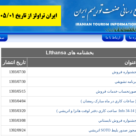
ارتباط با ما
Friday, August 7, 2026 24/صفر/1448
بخشنامه های Lfthansa
نوان
تاریخ انتشار
شنواره فروش
1393/07/30
رنامه تشويقي
1393/07/30
ورتحساب خدمات فروش
1393/05/15
 ساعات کاري در ماه مبارک رمضان )
1393/04/04
Info: ساعت کاري دفتر لوفت هانزا و اتريشي )
1393/03/20
شنواره فروش تابستاني
1393/03/08
جوز صدور بليط SOTO اتريشي
1392/09/24