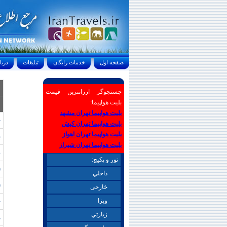
صفحه اول
خدمات رايگان
تبليغات
درباره ما
جستجوگر ارزانترین قیمت
بلیت هواپیما:
ع
بلیت هواپیما تهران مشهد
ج
بلیت هواپیما تهران کیش
بلیت هواپیما تهران اهواز
ب
بلیت هواپیما تهران شیراز
ص
تور و پکیچ:
(
داخلي
(  34-14
خارجی
ويزا
ج
زيارتي
م