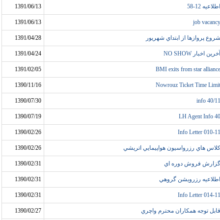
طلاعيه 12-58
1391/06/13
1391/06/13
job vacanc
روع پروازها از ابتداي شهريور
1391/04/28
خرين اخبار NO SHOW
1391/04/24
1391/02/05
BMI exits from star allianc
1390/11/16
Nowrouz Ticket Time Limi
1390/07/30
info 40/1
1390/07/19
LH Agent Info 4
1390/02/26
Info Letter 010-1
لاس هاي رزرواسيون هواپيمايي اتريشي
1390/02/26
زارش فروش دوره اي
1390/02/31
طلاعيه رزرويشن گروهي
1390/02/31
1390/02/31
Info Letter 014-1
ابل توجه همکاران محترم واچري
1390/02/27