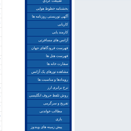
طبيعت گردي
t
بخشنامه خطوط هوایی
م
آگهی توریستی روزنامه ها
t
کاریابی
Y
کارمند یابی
آژانس های مسافرتی
P
فهرست فرودگاهای جهان
S
فهرست هتل ها
T
سفارت خانه ها
ن
مشاهده تورهای یک آژانس
س
رویدادها و مناسبت ها
نرخ برابری ارز
e
روش تلفظ حروف انگلیسی
f
تفریح و سرگرمی
f
مطالب خواندنی
0
بازی
n
پیش زمینه های ویندوز