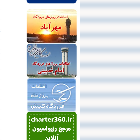
ا
y
ش
آ
e
t
1
0
1
ک
گ
ا
1
ق