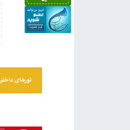
ا
ت
ت
ت
ق