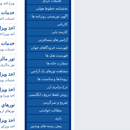
طبيعت گردي
ويزا،اخذ و
بخشنامه خطوط هوایی
خدمات ويزاي شنگن/ب
آگهی توریستی روزنامه ها
خدمات اخذ 
کاریابی
اخذ ويزا
کارمند یابی
اخذ ويزا،ا
آژانس های مسافرتی
خدمات اخذ ويز
فهرست فرودگاهای جهان
خدمات ويزا
فهرست هتل ها
تور مالزي با 
سفارت خانه ها
تور مالزي،پرواز ايرآسيا،نوروز 90،ک
مشاهده تورهای یک آژانس
اخذ ويزاي دوبي/پ
رویدادها و مناسبت ها
خدمات ويزا
نرخ برابری ارز
اخذ ويزاي امارات (
روش تلفظ حروف انگلیسی
اخذ ويزا،و
تفریح و سرگرمی
تورهاي اروپا ن
مطالب خواندنی
تورهاي اروپا نوروز 1390،يونان،اسپانيا،ايتاليا،فرانسه ،
بازی
اخذ ويز
پیش زمینه های ویندوز
اخذ ويزاي 