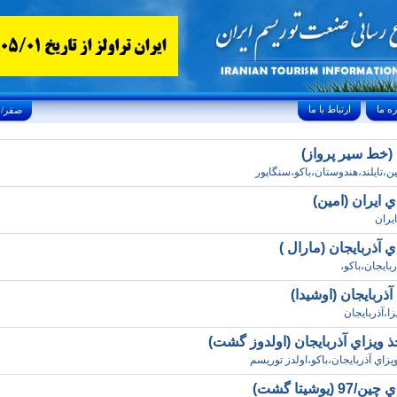
ارتباط با ما
Saturday, August 8, 2026 25/صفر/1448
 (خط سير پرواز)
ين،تايلند،هندوستان،باکو،سنگاپور
ي ايران (امين)
ايران
ي آذربايجان (مارال )
ربايجان،باکو،
 آذربايجان (اوشيدا)
زا،آذربايجان
 ويزاي آذربايجان (اولدوز گشت)
يزاي آذربايجان،باکو،اولدز توريسم
9 (يوشيتا گشت)