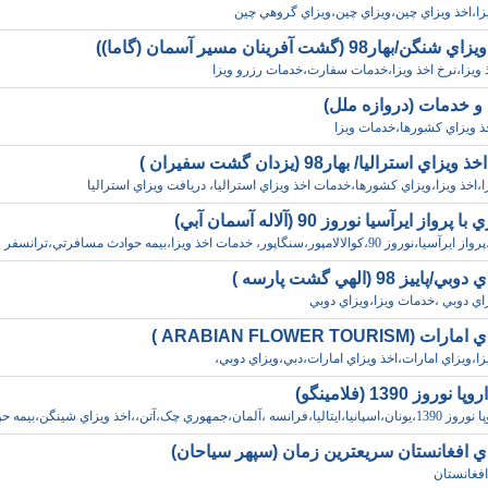
يزا،اخذ ويزاي چين،ويزاي چين،ويزاي گروهي چين
هار98 (گشت آفرينان مسير آسمان (گاما))
ويزا،نرخ اخذ ويزا،خدمات سفارت،خدمات رزرو ويزا
 و خدمات (دروازه ملل)
خذ ويزاي کشورها،خدمات ويزا
اي استراليا/ بهار98 (يزدان گشت سفيران )
،اخذ ويزا،ويزاي کشورها،خدمات اخذ ويزاي استراليا، دريافت ويزاي استراليا
پرواز ايرآسيا نوروز 90 (آلاله آسمان آبي)
والالامپور،سنگاپور، خدمات اخذ ويزا،بيمه حوادث مسافرتي،ترانسفر فرو
اييز 98 (الهي گشت پارسه )
ي دوبي ،خدمات ويزا،ويزاي دوبي
ARABIAN FLOWER TOURISM )
يزا،ويزاي امارات،اخذ ويزاي امارات،دبي،ويزاي دوبي،
وروز 1390 (فلامينگو)
آلمان،جمهوري چک،آتن،،اخذ ويزاي شينگن،بيمه حوا
اي افغانستان سريعترين زمان (سپهر سياحان)
افغانستان