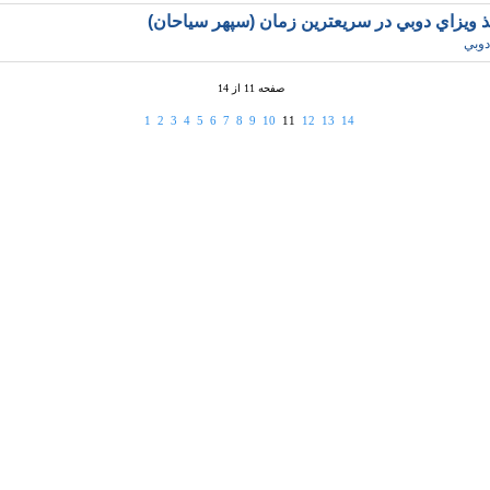
ذ ويزاي دوبي در سريعترين زمان (سپهر سياحان)
دوبي
صفحه 11 از 14
1
2
3
4
5
6
7
8
9
10
11
12
13
14