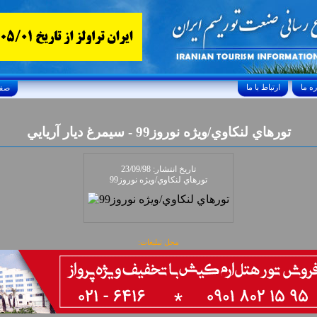
ارتباط با ما
Friday, August 7, 2026 24/صفر/1448
تورهاي لنکاوي/ويژه نوروز99 - سيمرغ ديار آريايي
تاريخ انتشار: 23/09/98
تورهاي لنکاوي/ويژه نوروز99
محل تبلیغات: