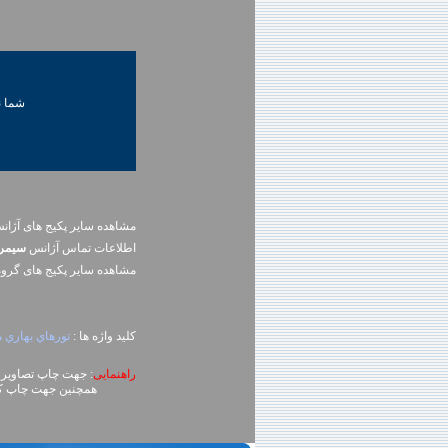
شما ني
مشاهده سایر پکیج های آژا
اطلاعات تماس آژانس
سيمرغ 
مشاهده سایر پکيج های گرو
کلید واژه ها :
تورهاي بهاري 
راهنمایی
: جهت چاپ تصاویر، روی تصویر کلیک راست (ck
همچنین جهت چاپ کل محتوای صفحه می توا