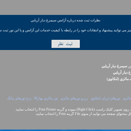
نظرات ثبت شده درباره آژانس سيمرغ ديار آريايي
ز می توانيد پیشنهاد و انتقادات خود را در رابطه با کیفیت خدمات این آژانس و یا این تور ثبت نم
نس
سيمرغ ديار آريايي
ديار آريايي
ه
مالزي (لنکاوي)
مالزي
تورهاي ارزان لنکاوي
رزرو تورهاي مالزي
تور مالزي بهار98
نرخ تورهاي پنانگ
Right Cli) نموده و گزینه Print Picture را انتخاب نمایید.
نید از منوی File گزینه Print را انتخاب نمایید.