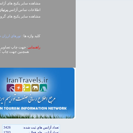
مشاهده سایر پکیج های آژا
اطلاعات تماس آژانس
پرنيا
مشاهده سایر پکيج های گرو
کلید واژه ها :
تورهاي ارزان 
راهنمایی
: جهت چاپ تصاویر، روی تصویر کلیک راست (ck
همچنین جهت چاپ کل محتوای صفحه می توا
تعداد آژانس هاي ثبت شده:
3426
تعداد آژانس هاي فعال:
1703