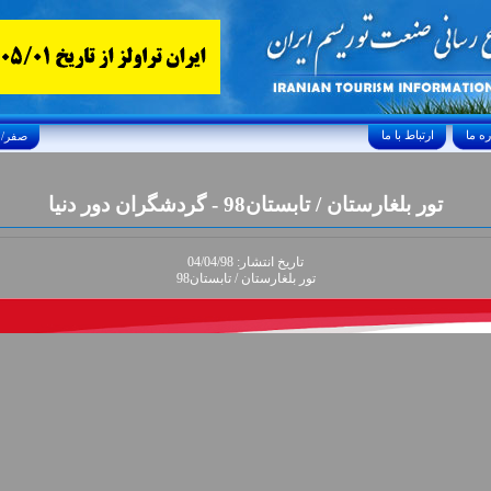
ارتباط با ما
Saturday, August 8, 2026 25/صفر/1448
تور بلغارستان / تابستان98 - گردشگران دور دنيا
تاريخ انتشار: 04/04/98
تور بلغارستان / تابستان98