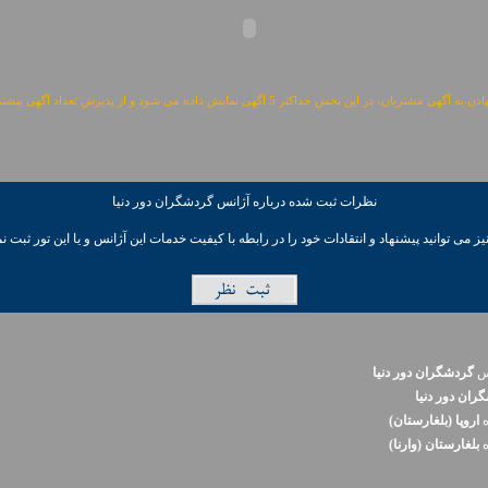
مشتریان، در این بخش حداکثر 5 آگهی نمایش داده می شود و از پذیرش تعداد آگهی بیشتر معذوریم.
نظرات ثبت شده درباره آژانس گردشگران دور دنيا
ز می توانيد پیشنهاد و انتقادات خود را در رابطه با کیفیت خدمات این آژانس و یا این تور ثبت نم
نس
گردشگران دور دنيا
ران دور دنيا
ه
اروپا (بلغارستان)
ه
بلغارستان (وارنا)