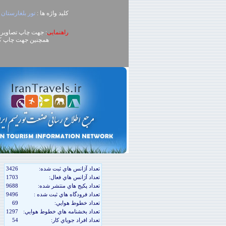
کلید واژه ها :
تور بلغارستان
راهنمایی
: جهت چاپ تصاویر، روی تصویر کلیک راست (ck
همچنین جهت چاپ کل محتوای صفحه می توا
تعداد آژانس هاي ثبت شده:
3426
تعداد آژانس هاي فعال:
1703
تعداد پکيج هاي منتشر شده:
9688
تعداد فرودگاه هاي ثبت شده :
9496
تعداد خطوط هوايي:
69
تعداد بخشنامه هاي خطوط هوايي:
1297
تعداد افراد جوياي کار:
54