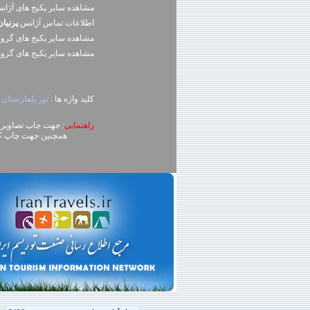
مشاهده سایر پکیج های آژا
اطلاعات تماس آژانس
پرنيا
مشاهده سایر پکيج های گرو
مشاهده سایر پکيج های گرو
کلید واژه ها :
تور بلغارستان
راهنمایی
: جهت چاپ تصاویر، روی تصویر کلیک راست (ck
همچنین جهت چاپ کل محتوای صفحه می توا