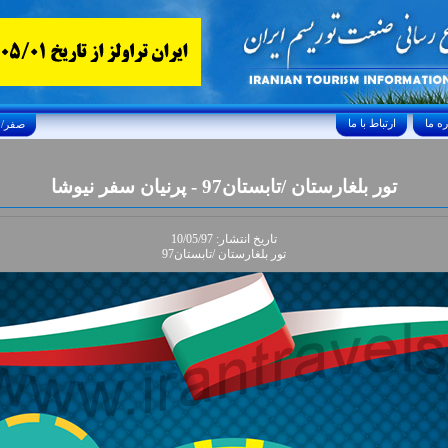
ارتباط با ما
Saturday, August 8, 2026 25/صفر/1448
تور بلغارستان /تابستان97 - پرنيان سفر نيوشا
تاريخ انتشار: 10/05/97
تور بلغارستان /تابستان97