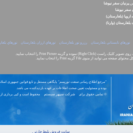
نس
پرنيان سفر نيوشا
ن سفر نيوشا
ه
اروپا (بلغارستان)
ه
بلغارستان (وارنا)
تورهاي تابستاني بلغارستان
رزرو تور بلغارستان
تورهاي ارزان بلغارستان
تورهاي بلغ
Right Cli) نموده و گزینه Print Picture را انتخاب نمایید.
نید از منوی File گزینه Print را انتخاب نمایید.
"مرجع اطلاع رسانی صنعت توریسم"
پایگاهی مستقل و تابع قوانین جمهوری اسلام
بوده و مسئوليت تعیین صحت اطلاعات بر عهده بازدیدکننده می باشد.
شرکت سپهر سیستم
© تمامی حقوق برای
محفوظ است و کپی برداری از 
سایت فروش بلیط چارتر ,