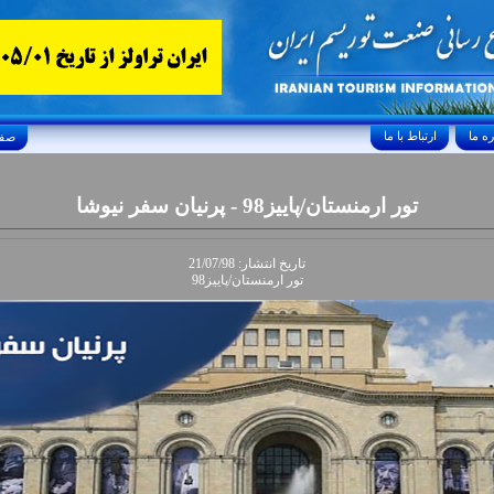
ارتباط با ما
Friday, August 7, 2026 24/صفر/1448
تور ارمنستان/پاييز98 - پرنيان سفر نيوشا
تاريخ انتشار: 21/07/98
تور ارمنستان/پاييز98