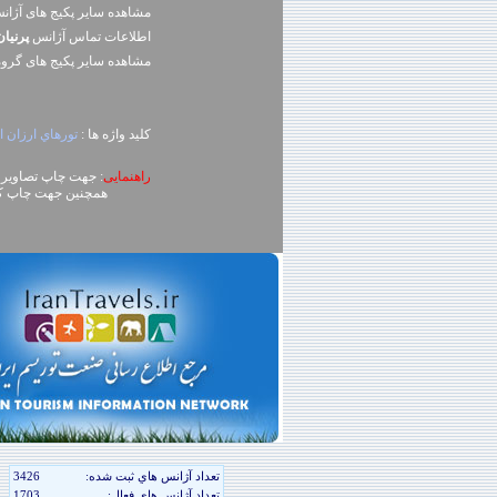
مشاهده سایر پکیج های آژا
اطلاعات تماس آژانس
پرنيا
مشاهده سایر پکيج های گرو
کلید واژه ها :
تورهاي ارزان 
راهنمایی
: جهت چاپ تصاویر، روی تصویر کلیک راست (ck
همچنین جهت چاپ کل محتوای صفحه می توا
تعداد آژانس هاي ثبت شده:
3426
تعداد آژانس هاي فعال:
1703