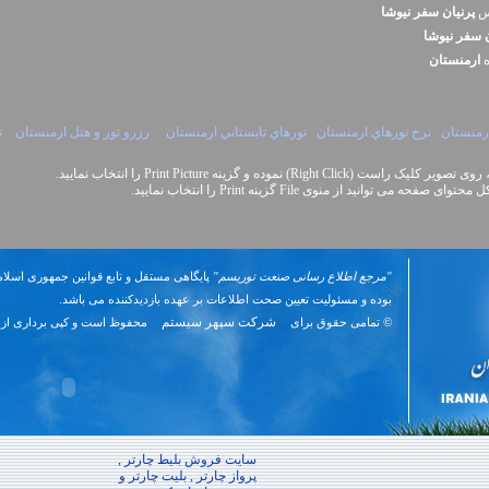
نس
پرنيان سفر نيوشا
ن سفر نيوشا
ه
ارمنستان
ارمنستان
نرخ تورهاي ارمنستان
تورهاي تابستاني ارمنستان
رزرو تور و هتل ارمنستان
ت
Right Cli) نموده و گزینه Print Picture را انتخاب نمایید.
نید از منوی File گزینه Print را انتخاب نمایید.
"مرجع اطلاع رسانی صنعت توریسم"
پایگاهی مستقل و تابع قوانین جمهوری اسلام
بوده و مسئوليت تعیین صحت اطلاعات بر عهده بازدیدکننده می باشد.
شرکت سپهر سیستم
© تمامی حقوق برای
محفوظ است و کپی برداری از 
سایت فروش بلیط چارتر ,
پرواز چارتر , بلیت چارتر و