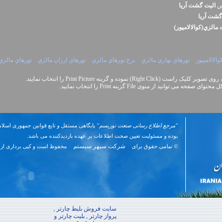
نس
اليت گشت آريا
گشت آريا
ه
مالزي(کوالالامپور)
الالامپپور
تورهاي بهاري مالزي
نرخ تورهاي مالزي
تورهاي ارزان مالزي
تورهاي مالزي
Right Cli) نموده و گزینه Print Picture را انتخاب نمایید.
نید از منوی File گزینه Print را انتخاب نمایید.
"مرجع اطلاع رسانی صنعت توریسم"
پایگاهی مستقل و تابع قوانین جمهوری اسلام
بوده و مسئوليت تعیین صحت اطلاعات بر عهده بازدیدکننده می باشد.
شرکت سپهر سیستم
© تمامی حقوق برای
محفوظ است و کپی برداری از 
سایت فروش بلیط چارتر ,
پرواز چارتر , بلیت چارتر و