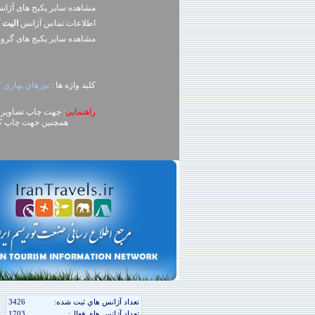
مشاهده سایر پکیج های آژا
اطلاعات تماس آژانس
اليت 
مشاهده سایر پکيج های گرو
کلید واژه ها :
تورهاي بهاري کو
راهنمایی
: جهت چاپ تصاویر، روی تصویر کلیک راست (ck
همچنین جهت چاپ کل محتوای صفحه می توا
تعداد آژانس هاي ثبت شده:
3426
تعداد آژانس هاي فعال:
1703