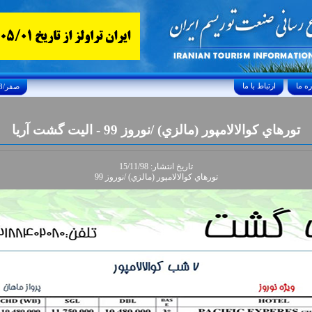
ارتباط با ما
Thursday, August 6, 2026 23/صفر/1448
تورهاي کوالالامپور (مالزي) /نوروز 99 - اليت گشت آريا
تاريخ انتشار: 15/11/98
تورهاي کوالالامپور (مالزي) /نوروز 99