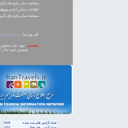
مشاهده سایر پکیج های آژا
اطلاعات تماس آژانس
پرنيا
مشاهده سایر پکيج های گرو
کلید واژه ها :
خدمات اخذ ويزا
راهنمایی
: جهت چاپ تصاویر، روی تصویر کلیک راست (ck
همچنین جهت چاپ کل محتوای صفحه می توا
تعداد آژانس هاي ثبت شده:
3426
تعداد آژانس هاي فعال:
1703