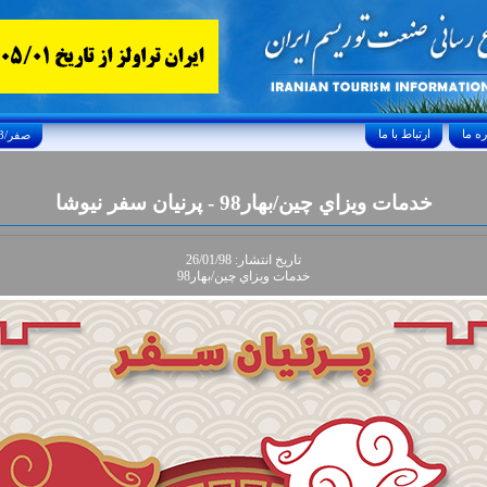
ارتباط با ما
Thursday, August 6, 2026 23/صفر/1448
خدمات ويزاي چين/بهار98 - پرنيان سفر نيوشا
تاريخ انتشار: 26/01/98
خدمات ويزاي چين/بهار98