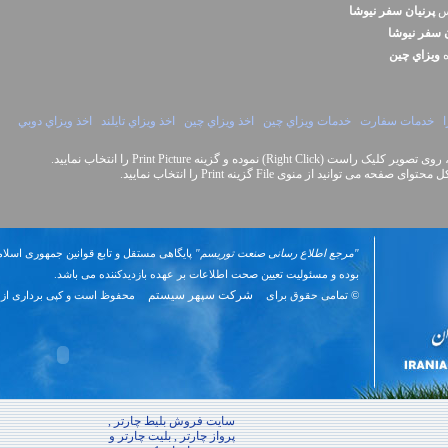
نس
پرنيان سفر نيوشا
ن سفر نيوشا
ه
ويزاي چين
خدمات سفارت
خدمات ويزاي چين
اخذ ويزاي چين
اخذ ويزاي تايلند
اخذ ويزاي دوبي
Right Cli) نموده و گزینه Print Picture را انتخاب نمایید.
نید از منوی File گزینه Print را انتخاب نمایید.
"مرجع اطلاع رسانی صنعت توریسم"
پایگاهی مستقل و تابع قوانین جمهوری اسلام
بوده و مسئوليت تعیین صحت اطلاعات بر عهده بازدیدکننده می باشد.
شرکت سپهر سیستم
© تمامی حقوق برای
محفوظ است و کپی برداری از 
سایت فروش بلیط چارتر ,
پرواز چارتر , بلیت چارتر و