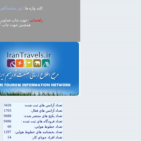
کلید واژه ها :
تور نمايشگاهي
راهنمایی
: جهت چاپ تصاویر، روی تصویر کلیک راست (ck
همچنین جهت چاپ کل محتوای صفحه می توا
تعداد آژانس هاي ثبت شده:
3426
تعداد آژانس هاي فعال:
1703
تعداد پکيج هاي منتشر شده:
9688
تعداد فرودگاه هاي ثبت شده :
9496
تعداد خطوط هوايي:
69
تعداد بخشنامه هاي خطوط هوايي:
1297
تعداد افراد جوياي کار:
54