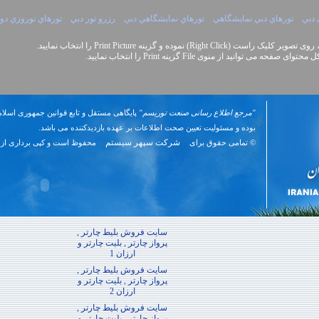
 دبي
تورهاي دبي نمايشگاهي
تورهاي نمايشگاهي دبي
رزرو تور دبي
تورهاي نوروزي دو
Right Cli) نموده و گزینه Print Picture را انتخاب نمایید.
نید از منوی File گزینه Print را انتخاب نمایید.
"مرجع اطلاع رسانی صنعت توریسم"
پایگاهی مستقل و تابع قوانین جمهوری اسلام
بوده و مسئوليت تعیین صحت اطلاعات بر عهده بازدیدکننده می باشد.
شرکت سپهر سیستم
© تمامی حقوق برای
محفوظ است و کپی برداری از 
سایت فروش بلیط چارتر ,
پرواز چارتر , بلیت چارتر و
ارزان 1
سایت فروش بلیط چارتر ,
پرواز چارتر , بلیت چارتر و
ارزان 2
سایت فروش بلیط چارتر ,
پرواز چارتر , بلیت چارتر و