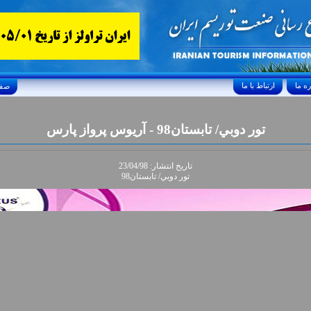
ارتباط با ما
Friday, August 7, 2026 24/صفر/1448
تور دوبي/ تابستان98 - آريوس پرواز پارس
تاريخ انتشار: 23/04/98
تور دوبي/ تابستان98