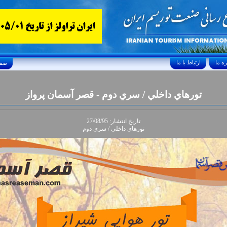
ارتباط با ما
Friday, August 7, 2026 24/صفر/1448
تورهاي داخلي / سري دوم - قصر آسمان پرواز
تاريخ انتشار: 27/08/95
تورهاي داخلي / سري دوم