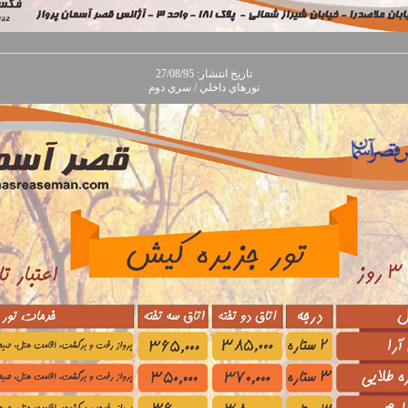
تاريخ انتشار: 27/08/95
تورهاي داخلي / سري دوم