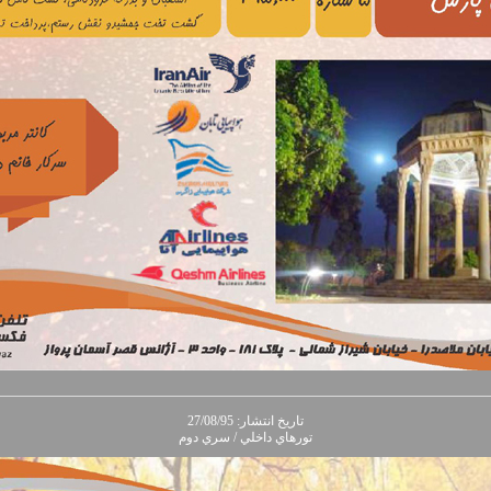
تاريخ انتشار: 27/08/95
تورهاي داخلي / سري دوم