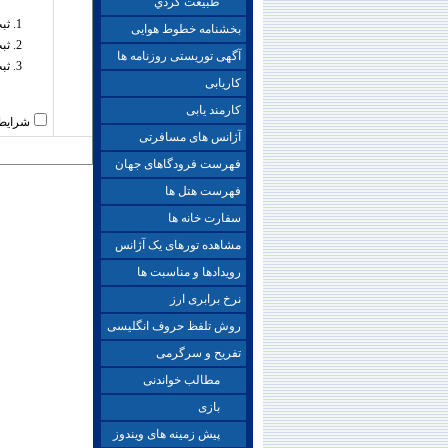
طبيعت گردي
ثب
بخشنامه خطوط هوایی
ثب
آگهی توریستی روزنامه ها
ثب
کاریابی
کارمند یابی
شرایط 
آژانس های مسافرتی
فهرست فرودگاهای جهان
فهرست هتل ها
سفارت خانه ها
مشاهده تورهای یک آژانس
رویدادها و مناسبت ها
نرخ برابری ارز
روش تلفظ حروف انگلیسی
تفریح و سرگرمی
مطالب خواندنی
بازی
پیش زمینه های ویندوز