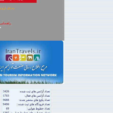
به دلیل ارج نهادن به آگهی 
راهنمایی
همچنین جهت چ
تعداد آژانس هاي ثبت شده:
3426
تعداد آژانس هاي فعال:
1703
تعداد پکيج هاي منتشر شده:
9688
تعداد فرودگاه هاي ثبت شده :
9496
تعداد خطوط هوايي:
69
تعداد بخشنامه هاي خطوط هوايي:
1297