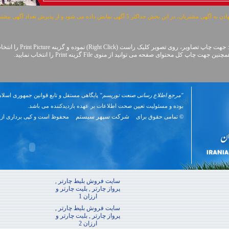
مشتریان، در این بخش حداکثر 5 آگهی نمایش داده می شود و از پذیرش تعداد آگهی بیشتر معذوریم.
: جهت چاپ تصاویر، روی تصویر کلیک راست (Right Click) نموده و گزینه Print Picture را انتخاب نمایید.
اپ کل محتوای صفحه می توانید از منوی File گزینه Print را انتخاب نمایید.
"مرجع اطلاع رسانی صنعت توریسم"
پایگاهی مستقل و تابع قوانین جمهوری اسلام
بوده و مسئوليت تعیین صحت اطلاعات بر عهده بازدیدکننده می باشد.
شرکت سپهر سیستم
© تمامی حقوق برای
محفوظ است و کپی برداری از 
سایت فروش بلیط چارتر ,
پرواز چارتر , بلیت چارتر و
ارزان 1
سایت فروش بلیط چارتر ,
پرواز چارتر , بلیت چارتر و
ارزان 2